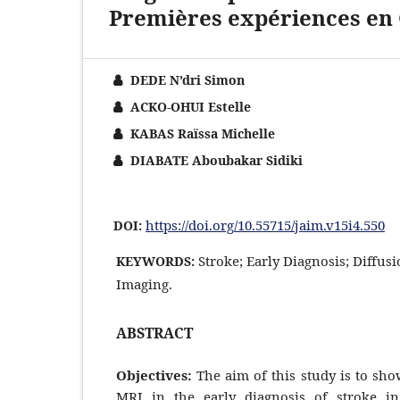
Premières expériences en 
DEDE N’dri Simon
ACKO-OHUI Estelle
KABAS Raïssa Michelle
DIABATE Aboubakar Sidiki
https://doi.org/10.55715/jaim.v15i4.550
DOI:
Stroke; Early Diagnosis; Diffu
KEYWORDS:
Imaging.
ABSTRACT
Objectives:
The aim of this study is to show
MRI in the early diagnosis of stroke i