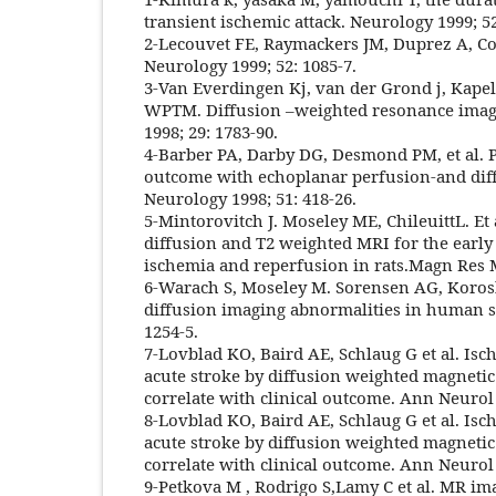
transient ischemic attack. Neurology 1999; 52
2-Lecouvet FE, Raymackers JM, Duprez A, Co
Neurology 1999; 52: 1085-7.
3-Van Everdingen Kj, van der Grond j, Kapel
WPTM. Diffusion –weighted resonance imagi
1998; 29: 1783-90.
4-Barber PA, Darby DG, Desmond PM, et al. P
outcome with echoplanar perfusion-and dif
Neurology 1998; 51: 418-26.
5-Mintorovitch J. Moseley ME, ChileuittL. Et
diffusion and T2 weighted MRI for the early 
ischemia and reperfusion in rats.Magn Res M
6-Warach S, Moseley M. Sorensen AG, Koros
diffusion imaging abnormalities in human st
1254-5.
7-Lovblad KO, Baird AE, Schlaug G et al. Is
acute stroke by diffusion weighted magneti
correlate with clinical outcome. Ann Neurol 
8-Lovblad KO, Baird AE, Schlaug G et al. Is
acute stroke by diffusion weighted magneti
correlate with clinical outcome. Ann Neurol 
9-Petkova M , Rodrigo S,Lamy C et al. MR im