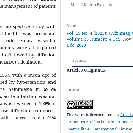
More Citation Formats
the management of patients
Issue
er prospective study with
Vol. 15 No. 4 (2023): J Afr Imag
f the files was carried out
Volume 15 Numéro 4 Oct.- Nov. 
 acute cerebral vascular
Déc. 2023
atients were all explored
ith followed by diffusion
Section
t (ADC) calculation.
Articles Originaux
1567, with a mean age of
nated by hypertension and
were hemiplegia in 69.5%
License
s acute infarction was not
ia was revealed in 100% of
base diffusion sequences.
This work is licensed under a
Creati
ith a success rate of 91%
Commons Attribution-NonCommerci
ShareAlike 4.0 International License