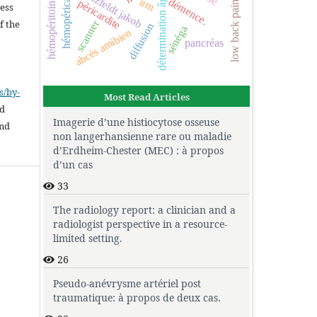
low back pain, ct scan.
creutzfeldt jakob
hémopéricarde
détermination âge
démence.
irm
hémopéritoine
péricardite
cess
scanner
f the
diffusion
sénéga
abcès amibien
pancréas
s/by-
Most Read Articles
ed
Imagerie d’une histiocytose osseuse
and
non langerhansienne rare ou maladie
d’Erdheim-Chester (MEC) : à propos
d’un cas
33
The radiology report: a clinician and a
radiologist perspective in a resource-
limited setting.
26
Pseudo-anévrysme artériel post
traumatique: à propos de deux cas.