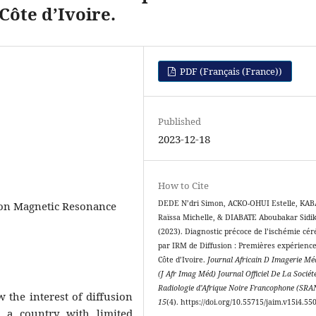
Côte d’Ivoire.
PDF (Français (France))
Published
2023-12-18
How to Cite
DEDE N’dri Simon, ACKO-OHUI Estelle, KAB
sion Magnetic Resonance
Raïssa Michelle, & DIABATE Aboubakar Sidik
(2023). Diagnostic précoce de l’ischémie cér
par IRM de Diffusion : Premières expérienc
Côte d’Ivoire.
Journal Africain D Imagerie Mé
(J Afr Imag Méd) Journal Officiel De La Sociét
Radiologie d’Afrique Noire Francophone (SRA
 the interest of diffusion
15
(4). https://doi.org/10.55715/jaim.v15i4.55
n a country with limited