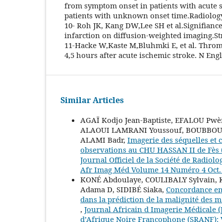
from symptom onset in patients with acute s
patients with unknown onset time.Radiology
10- Roh JK, Kang DW,Lee SH et al.Signifiance
infarction on diffusion-weighted imaging.St
11-Hacke W,Kaste M,Bluhmki E, et al. Thromb
4,5 hours after acute ischemic stroke. N Engl
Similar Articles
AGAÏ Kodjo Jean-Baptiste, EFALOU P
ALAOUI LAMRANI Youssouf, BOUBBOU 
ALAMI Badr,
Imagerie des séquelles et 
observations au CHU HASSAN II de Fès
Journal Officiel de la Société de Radiol
Afr Imag Méd Volume 14 Numéro 4 Oct. 
KONÉ Abdoulaye, COULIBALY Sylvain,
Adama D, SIDIBÉ Siaka,
Concordance en
dans la prédiction de la malignité des 
,
Journal Africain d Imagerie Médicale (J
d’Afrique Noire Francophone (SRANF): Vo