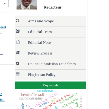
Rédacteur
Aims and Scope
 Méd
Editorial Team
-
Editorial Note
Review Process
Online Submission Guidelines
Plagiarism Policy
Keywords
pneumothorax
main bote radiale
extravasation
ve
hôpital sominé dolo
hémimélie radiale
mammographie
échographie
sein
al-
masses
togo
.
foie