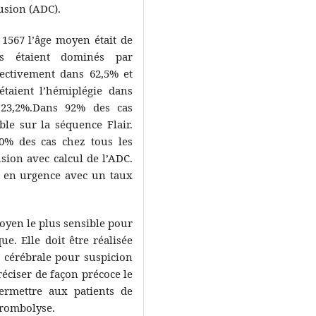
fusion (ADC).
1567 l’âge moyen était de
ts étaient dominés par
spectivement dans 62,5% et
étaient l’hémiplégie dans
 23,2%.Dans 92% des cas
ible sur la séquence Flair.
00% des cas chez tous les
sion avec calcul de l’ADC.
é en urgence avec un taux
moyen le plus sensible pour
e. Elle doit être réalisée
 cérébrale pour suspicion
éciser de façon précoce le
ermettre aux patients de
hrombolyse.