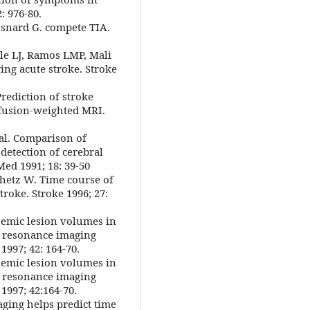
: 976-80.
snard G. compete TIA.
le LJ, Ramos LMP, Mali
ng acute stroke. Stroke
rediction of stroke
fusion-weighted MRI.
 al. Comparison of
detection of cerebral
ed 1991; 18: 39-50
hetz W. Time course of
roke. Stroke 1996; 27:
chemic lesion volumes in
c resonance imaging
1997; 42: 164-70.
chemic lesion volumes in
c resonance imaging
1997; 42:164-70.
aging helps predict time