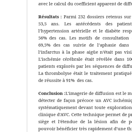
avec le calcul du coefficient apparent de dif
Résultats :
Parmi 232 dossiers retenus sur 
53,5 ans. Les antécédents des patien
l’hypertension artérielle et le diabète re
56% des cas. Les motifs de consultation 
69,5% des cas suivie de l’aphasie dans
l’infarctus à la phase aigüe n’était pas vis
L’ischémie cérébrale était révélée dans 1
patients explorés par les séquences de diffu
La thrombolyse était le traitement pratiqu
de réussite à 91% des cas.
Conclusion :
L’imagerie de diffusion est le 
détecter de façon précoce un AVC ischémiqu
systématiquement devant toute exploration
clinique d’AVC. Cette technique permet de pr
siège et l’étendue de la lésion aﬁn de p
pouvoir bénéﬁcier très rapidement d’une t