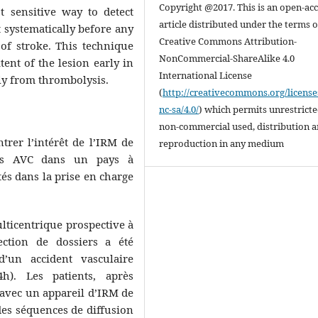
Copyright @2017. This is an open-ac
 sensitive way to detect
article distributed under the terms o
t systematically before any
Creative Commons Attribution-
 of stroke. This technique
NonCommercial-ShareAlike 4.0
tent of the lesion early in
International License
kly from thrombolysis.
(
http://creativecommons.org/license
nc-sa/4.0/
) which permits unrestrict
non-commercial used, distribution 
trer l’intérêt de l’IRM de
reproduction in any medium
des AVC dans un pays à
tés dans la prise en charge
lticentrique prospective à
ection de dossiers a été
d’un accident vasculaire
). Les patients, après
 avec un appareil d’IRM de
des séquences de diffusion