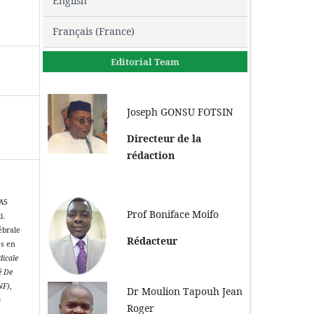
English
Français (France)
Editorial Team
Joseph GONSU FOTSIN
Directeur de la
rédaction
AS
Prof Boniface Moifo
i.
ébrale
Rédacteur
es en
dicale
é De
NF)
,
Dr Moulion Tapouh Jean
0
Roger