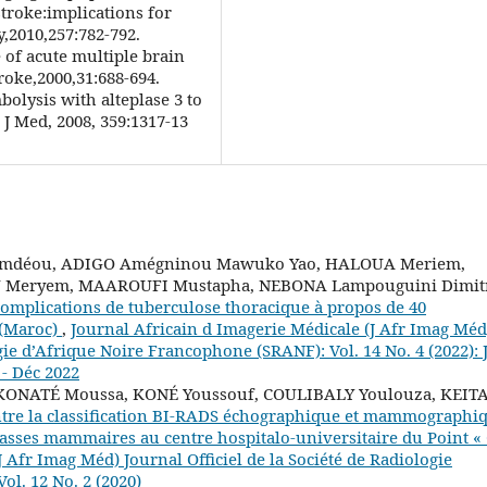
troke:implications for
,2010,257:782-792.
 of acute multiple brain
roke,2000,31:688-694.
olysis with alteplase 3 to
 J Med, 2008, 359:1317-13
wèmdéou, ADIGO Amégninou Mawuko Yao, HALOUA Meriem,
Meryem, MAAROUFI Mustapha, NEBONA Lampouguini Dimitr
complications de tuberculose thoracique à propos de 40
 (Maroc)
,
Journal Africain d Imagerie Médicale (J Afr Imag Méd
ogie d’Afrique Noire Francophone (SRANF): Vol. 14 No. 4 (2022): 
- Déc 2022
 KONATÉ Moussa, KONÉ Youssouf, COULIBALY Youlouza, KEIT
tre la classification BI-RADS échographique et mammographi
masses mammaires au centre hospitalo-universitaire du Point «
 Afr Imag Méd) Journal Officiel de la Société de Radiologie
l. 12 No. 2 (2020)