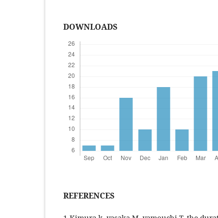
DOWNLOADS
REFERENCES
1-Kimura k, yasaka M, yamouchi T, the dura