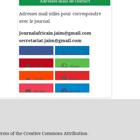
Adresses mail de contact
Adresses mail utiles pour correspondre
avec le journal
Journalafricain.jaim@gmail.com
secretariat.jaim@gmail.com
share
share
pin it
share
share
flip it
Pocket
share
 terms of the Creative Commons Attribution-