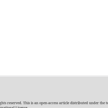
ghts reserved. This is an open-access article distributed under the
rnational License