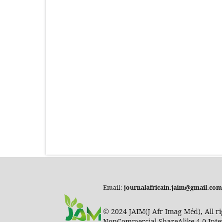
Email:
journalafricain.jaim@gmail.com
© 2024 JAIM(J Afr Imag Méd), All ri
NonCommercial-ShareAlike 4.0 Inte