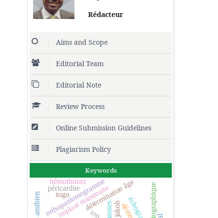
Rédacteur
Aims and Scope
Editorial Team
Editorial Note
Review Process
Online Submission Guidelines
Plagiarism Policy
Keywords
orthopantomogramme
hémothorax
détermination âge
implant mammaire
péricardite
togo
abcès amibien
échographie
masses
démence.
irm