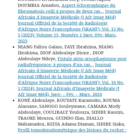
DOUMBIA Amadou,
Aspect échographique du
fibromatosis colli à propos de deux cas.
,
Journal
Africain d Imagerie Médicale (J Afr Imag Méd)
Journal Officiel de la Société de Radiologie
d’Afrique Noire Francophone (SRANF): Vol. 15 No.
1 (2023): Volume 15, Numéro 1 Janv.-Fév.-Mars.
2023
NIANG Fallou Galass, FAYE Ibrahima, NIANG
Ibrahima, DIOP Abdoulaye Dione , DIOP
Abdoulaye Ndoye,
Fistule atrio-œsophagienne post
radiofréquence: à propos d’un cas.
,
Journal
Africain d Imagerie Médicale (J Afr Imag Méd)
Journal Officiel de la Société de Radiologie
d’Afrique Noire Francophone (SRANF): Vol. 16 No.
1 (2024): Journal Africain d’Imagerie Médicale (J
Afr Imag Méd). Janv. – Fév. – Mars. 2024
KONÉ Abdoulaye, KOUYATE Karamoko, KOUMA
Alassane, SANOGO Souleymane, CAMARA Mody
Abdoulaye, COULIBALY Youlouza, SIDIBE Kassim,
TRAORE Moussa, GUINDO Ilias, DIALLO
Mahamadou, KEITA Adama Diaman, SIDIBE Siaka,
Profil tomodensitométrique des lésions du rocher :