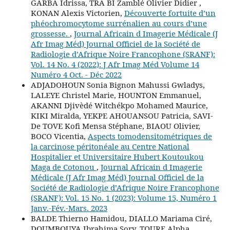
GARBA Idrissa, TRA BI Zamblé Olivier Didier ,
KONAN Alexis Victorien,
Découverte fortuite d’un
phéochromocytome surrénalien au cours d’une
grossesse.
,
Journal Africain d Imagerie Médicale (J
Afr Imag Méd) Journal Officiel de la Société de
Radiologie d’Afrique Noire Francophone (SRANF):
Vol. 14 No. 4 (2022): J Afr Imag Méd Volume 14
Numéro 4 Oct. - Déc 2022
ADJADOHOUN Sonia Bignon Mahussi Gwladys,
LALEYE Christel Marie, HOUNTON Emmanuel,
AKANNI Djivèdé Witchékpo Mohamed Maurice,
KIKI Miralda, YEKPE AHOUANSOU Patricia, SAVI-
De TOVE Kofi Mensa Stéphane, BIAOU Olivier,
BOCO Vicentia,
Aspects tomodensitométriques de
la carcinose péritonéale au Centre National
Hospitalier et Universitaire Hubert Koutoukou
Maga de Cotonou
,
Journal Africain d Imagerie
Médicale (J Afr Imag Méd) Journal Officiel de la
Société de Radiologie d’Afrique Noire Francophone
(SRANF): Vol. 15 No. 1 (2023): Volume 15, Numéro 1
Janv.-Fév.-Mars. 2023
BALDE Thierno Hamidou, DIALLO Mariama Ciré,
DOUMBOUYA Ibrahima Sory, TOURE Alpha,