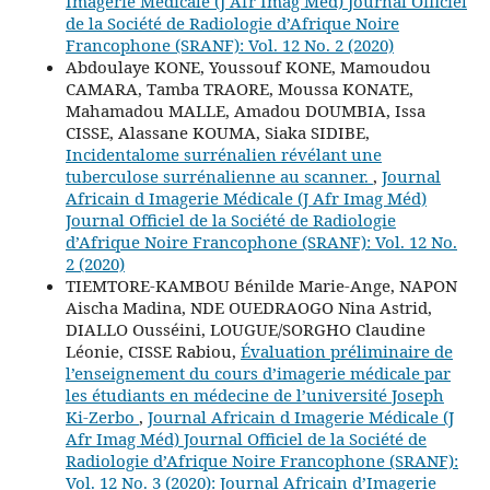
Imagerie Médicale (J Afr Imag Méd) Journal Officiel
de la Société de Radiologie d’Afrique Noire
Francophone (SRANF): Vol. 12 No. 2 (2020)
Abdoulaye KONE, Youssouf KONE, Mamoudou
CAMARA, Tamba TRAORE, Moussa KONATE,
Mahamadou MALLE, Amadou DOUMBIA, Issa
CISSE, Alassane KOUMA, Siaka SIDIBE,
Incidentalome surrénalien révélant une
tuberculose surrénalienne au scanner.
,
Journal
Africain d Imagerie Médicale (J Afr Imag Méd)
Journal Officiel de la Société de Radiologie
d’Afrique Noire Francophone (SRANF): Vol. 12 No.
2 (2020)
TIEMTORE-KAMBOU Bénilde Marie-Ange, NAPON
Aischa Madina, NDE OUEDRAOGO Nina Astrid,
DIALLO Ousséini, LOUGUE/SORGHO Claudine
Léonie, CISSE Rabiou,
Évaluation préliminaire de
l’enseignement du cours d’imagerie médicale par
les étudiants en médecine de l’université Joseph
Ki-Zerbo
,
Journal Africain d Imagerie Médicale (J
Afr Imag Méd) Journal Officiel de la Société de
Radiologie d’Afrique Noire Francophone (SRANF):
Vol. 12 No. 3 (2020): Journal Africain d’Imagerie