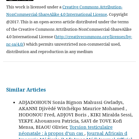
This work is licensed under a
Creative Commons Attribution-
NonCommercial-ShareAlike 4.0 International License
.
Copyright
@2017. This is an open-access article distributed under the terms
of the Creative Commons Attribution-NonCommercial-ShareAlike
4.0 International License (
http://creativecommons.org/licenses/by-
nc-sa/4.0/
) which permits unrestricted non-commercial used,
distribution and reproduction in any medium
Similar Articles
ADJADOHOUN Sonia Bignon Mahussi Gwladys,
AKANNI Djivèdé Witchékpo Maurice Mohamed ,
HODONOU Fred, ADJOVI Boris , KIKI Miralda Sessi,
YEKPE Ahouansou Patricia, SAVI de TOVE Kofi
Mensa, BIAOU Olivier,
Torsion testiculaire
néonatale : à propos d’un cas
,
Journal Africain d