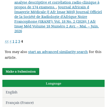
analyse descriptive et corrélation radio-clinique à
propos de 174 examens.
,
Journal Africain d
Imagerie Médicale (J Afr Imag Méd) Journal Officiel
de la Société de Radiologie d’Afrique Noire
Francophone (SRANF): Vol. 18 No. 2 (2026): J Afr
Imag Méd Volume 18 Numéro 2 Avr. – Mai. – Juin.
2026
<<
<
1
2
3
4
You may also
start an advanced similarity search
for this
article.
Make a Submission
Language
English
Français (France)