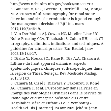
http://www.ncbi.nlm.nih.gov/books/NBK11791/
3. Ganesan V, De S, Greene D, Torricelli FCM, Monga
M. Accuracy of ultrasonography for renal stone
detection and size determination: is it good enough
for management decisions? BJU Int. mars
2017;119(3):464‑9.
4. Van Der Molen AJ, Cowan NC, Mueller-Lisse UG,
Nolte-Ernsting CCA, Takahashi S, Cohan RH, et al. CT
urography: definition, indications and techniques. A
guideline for clinical practice. Eur Radiol. janv
2008;18(1):4‑17.
5. Diallo Y., Kouka SC., Kane R., Dia A.A, Charara A.
Lithiase du haut appareil urinaire : aspects
épidémiologiques, cliniques et thérapeutiques dans
la région de Thiès, Sénégal. Rev Médicale Madag.
2015;5(1):3.
6. Camara M, Cissé I, Diawara Y, Fakourou S, Koné
AC, Camara T, et al. L’Uroscanner dans la Prise en
Charge des Pathologies Urinaires dans le Service de
Radiologie et d’Imagerie Médicale du Centre
Hospitalier Mère et Enfant « Le Luxembourg ».
Health Sci Dis [Internet]. 24 avr 2021 [cité 10 janv