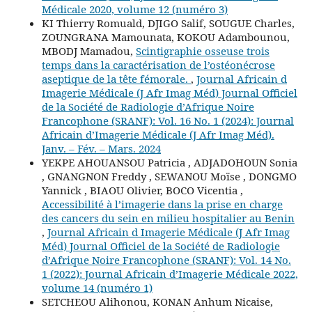
Médicale 2020, volume 12 (numéro 3)
KI Thierry Romuald, DJIGO Salif, SOUGUE Charles,
ZOUNGRANA Mamounata, KOKOU Adambounou,
MBODJ Mamadou,
Scintigraphie osseuse trois
temps dans la caractérisation de l’ostéonécrose
aseptique de la tête fémorale.
,
Journal Africain d
Imagerie Médicale (J Afr Imag Méd) Journal Officiel
de la Société de Radiologie d’Afrique Noire
Francophone (SRANF): Vol. 16 No. 1 (2024): Journal
Africain d’Imagerie Médicale (J Afr Imag Méd).
Janv. – Fév. – Mars. 2024
YEKPE AHOUANSOU Patricia , ADJADOHOUN Sonia
, GNANGNON Freddy , SEWANOU Moïse , DONGMO
Yannick , BIAOU Olivier, BOCO Vicentia ,
Accessibilité à l’imagerie dans la prise en charge
des cancers du sein en milieu hospitalier au Benin
,
Journal Africain d Imagerie Médicale (J Afr Imag
Méd) Journal Officiel de la Société de Radiologie
d’Afrique Noire Francophone (SRANF): Vol. 14 No.
1 (2022): Journal Africain d’Imagerie Médicale 2022,
volume 14 (numéro 1)
SETCHEOU Alihonou, KONAN Anhum Nicaise,