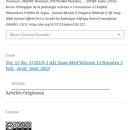
Ousmane, TRAORE Moumini, TOUNGARA Hamidou, … SIDIBE Siaka. (2023).
Revue étiologique de la pathologie urinaire à l’uroscanner à l’hôpital
Nianankoro FOMBA de Ségou .
Journal Africain D Imagerie Médicale (J Afr Imag
Méd) Journal Officiel De La Société De Radiologie d’Afrique Noire Francophone
(SRANF)
,
15
(3). https://doi.org/10.55715/jaim.v15i3.527
More Citation Formats
Issue
Vol. 15 No. 3 (2023): J Afr Imag Méd Volume 15 Numéro 3
Juil.- Août -Sept. 2023
Section
Articles Originaux
License