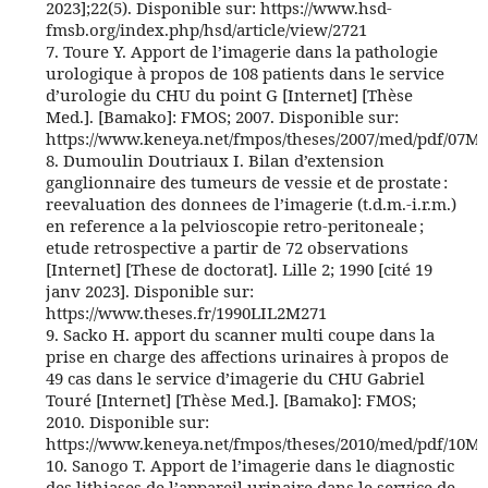
2023];22(5). Disponible sur: https://www.hsd-
fmsb.org/index.php/hsd/article/view/2721
7. Toure Y. Apport de l’imagerie dans la pathologie
urologique à propos de 108 patients dans le service
d’urologie du CHU du point G [Internet] [Thèse
Med.]. [Bamako]: FMOS; 2007. Disponible sur:
https://www.keneya.net/fmpos/theses/2007/med/pdf/07M1
8. Dumoulin Doutriaux I. Bilan d’extension
ganglionnaire des tumeurs de vessie et de prostate :
reevaluation des donnees de l’imagerie (t.d.m.-i.r.m.)
en reference a la pelvioscopie retro-peritoneale ;
etude retrospective a partir de 72 observations
[Internet] [These de doctorat]. Lille 2; 1990 [cité 19
janv 2023]. Disponible sur:
https://www.theses.fr/1990LIL2M271
9. Sacko H. apport du scanner multi coupe dans la
prise en charge des affections urinaires à propos de
49 cas dans le service d’imagerie du CHU Gabriel
Touré [Internet] [Thèse Med.]. [Bamako]: FMOS;
2010. Disponible sur:
https://www.keneya.net/fmpos/theses/2010/med/pdf/10M5
10. Sanogo T. Apport de l’imagerie dans le diagnostic
des lithiases de l’appareil urinaire dans le service de