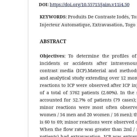
https://doi.org/10.55715/jaim.v11i4.50
DOI:
Produits De Contraste Iodés, T
KEYWORDS:
Injecteur Automatique, Extravasation, Togo
ABSTRACT
Objectives
: To determine the profiles o
incidents or accidents after intravenou
contrast media (ICP).Material and methods
and analytical study extending over 12 mon
reactions to ICP were observed after ICP inj
of a total of 5762 patients (2.60%). In th
accounted for 52.7% of patients (79 cases)
minor reactions were most often observe
women / 54 men and 20 women / 16 men); th
is 60 to 69; minor reactions were observed o
When the flow rate was greater than 2ml / s
patients) had extravasation. ICP was extra