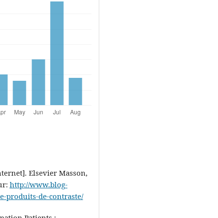
nternet]. Elsevier Masson,
ur:
http://www.blog-
e-produits-de-contraste/
mation Patients :