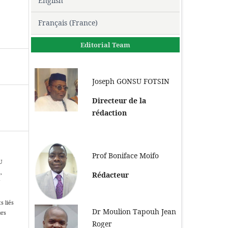
English
Français (France)
Editorial Team
Joseph GONSU FOTSIN
Directeur de la
rédaction
Prof Boniface Moifo
U
,
Rédacteur
U
t
s liés
Dr Moulion Tapouh Jean
ors
Roger