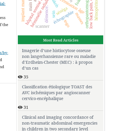
low back pain, ct scan.
implant mammaire
orthopantomogramme
hôpital sominé dolo
détermination âge
hémopéritoine
hémimélie radiale
foie
al-
démence.
sénéga
.
échographie
sein
masses
cess
togo
f the
scanner
Most Read Articles
Imagerie d’une histiocytose osseuse
s/by-
non langerhansienne rare ou maladie
ed
d’Erdheim-Chester (MEC) : à propos
and
d’un cas
35
Classification étiologique TOAST des
AVC ischémiques par angioscanner
cervico-encéphalique
31
Clinical and imaging concordance of
non-traumatic abdominal emergencies
in children in two secondary level