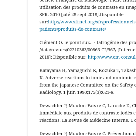
utilisation des produits de contraste en Imag
SFR. 2010 [cité 28 sept 2018].Disponible
sur:
http://www.sfrnet.org/sfr/professionnels
patients/produits-de-contraste/
Clément O. le point sur... - Iatrogénie des pr
/data/revues/02210363/00865-C2/567/ [Internet]
2018]; Disponible sur:
http://www.em-consult
Katayama H, Yamaguchi K, Kozuka T, Takash
K. Adverse reactions to ionic and nonionic c
from the Japanese Committee on the Safety o
Radiology. 1 juin 1990;175(3):621‑8.
Dewachter P, Mouton-Faivre C, Laroche D, Cl
immédiate aux produits de contraste iodés e
réactions. La Revue de Médecine Interne. 1 o
Dewachter P, Mouton-Faivre C. Prévention de