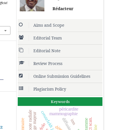
ficiel
Rédacteur
Aims and Scope
Editorial Team
Editorial Note
Review Process
Online Submission Guidelines
Plagiarism Policy
Keywords
péricardite
creutzfeldt jakob
main bote radiale
mammographie
age majeur
diffusion
irm
ve