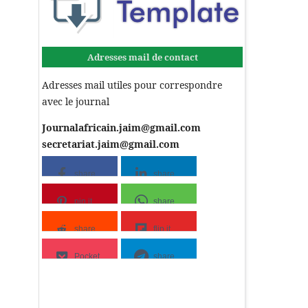
Adresses mail de contact
Adresses mail utiles pour correspondre
avec le journal
Journalafricain.jaim@gmail.com
secretariat.jaim@gmail.com
share
share
pin it
share
share
flip it
Pocket
share