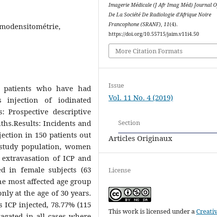
Imagerie Médicale (J Afr Imag Méd) Journal Of
De La Société De Radiologie d’Afrique Noire
Francophone (SRANF)
,
11
(4).
omodensitométrie,
https://doi.org/10.55715/jaim.v11i4.50
More Citation Formats
Issue
f patients who have had
Vol. 11 No. 4 (2019)
s injection of iodinated
: Prospective descriptive
ths.Results: Incidents and
Section
ection in 150 patients out
Articles Originaux
e study population, women
; extravasation of ICP and
d in female subjects (63
License
e most affected age group
nly at the age of 30 years.
 ICP injected, 78.77% (115
This work is licensed under a
Creati
vagated in all cases where