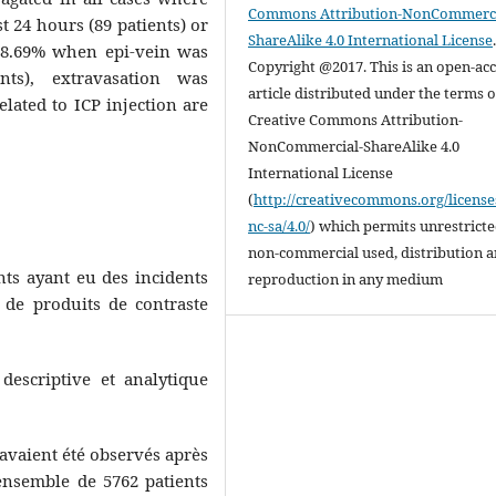
Commons Attribution-NonCommerci
t 24 hours (89 patients) or
ShareAlike 4.0 International License
 68.69% when epi-vein was
Copyright @2017. This is an open-ac
ts), extravasation was
article distributed under the terms o
lated to ICP injection are
Creative Commons Attribution-
NonCommercial-ShareAlike 4.0
International License
(
http://creativecommons.org/license
nc-sa/4.0/
) which permits unrestrict
non-commercial used, distribution 
ents ayant eu des incidents
reproduction in any medium
 de produits de contraste
descriptive et analytique
 avaient été observés après
ensemble de 5762 patients