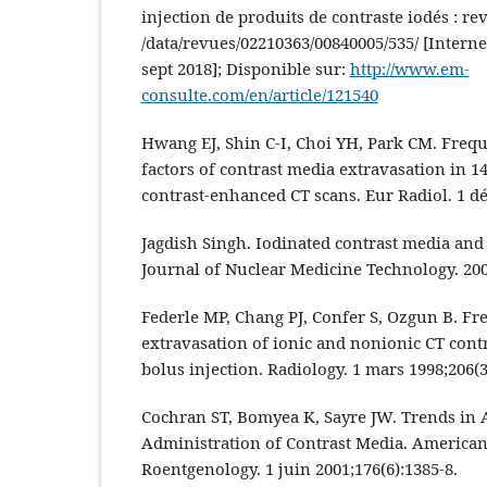
injection de produits de contraste iodés : rev
/data/revues/02210363/00840005/535/ [Internet
sept 2018]; Disponible sur:
http://www.em-
consulte.com/en/article/121540
Hwang EJ, Shin C-I, Choi YH, Park CM. Frequ
factors of contrast media extravasation in 1
contrast-enhanced CT scans. Eur Radiol. 1 dé
Jagdish Singh. Iodinated contrast media and 
Journal of Nuclear Medicine Technology. 2008
Federle MP, Chang PJ, Confer S, Ozgun B. Fr
extravasation of ionic and nonionic CT cont
bolus injection. Radiology. 1 mars 1998;206(3
Cochran ST, Bomyea K, Sayre JW. Trends in 
Administration of Contrast Media. American
Roentgenology. 1 juin 2001;176(6):1385‑8.