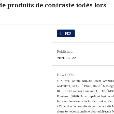
 de produits de contraste iodés lors
PDF
Published
2020-02-22
How to Cite
SONHAYE Lantam, KOLOU Bérésa, AMADO
Abdoulatif, GBANDÉ Pihou, DAGBÉ Massaga
BADJOGOU Kodjovi Emmanuel, … ADJÉNO
Komlanvi. (2020). Aspect épidémiologique e
facteurs favorisants les incidents et accident
à l’injection de produits de contraste iodés l
d’une tomodensitométrie.
Journal Africain D