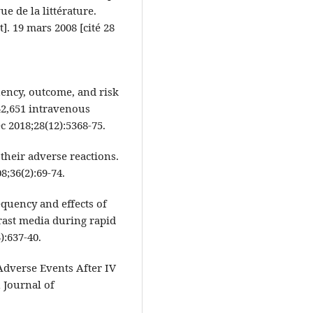
ue de la littérature.
]. 19 mars 2008 [cité 28
ency, outcome, and risk
42,651 intravenous
c 2018;28(12):5368‑75.
their adverse reactions.
;36(2):69-74.
equency and effects of
rast media during rapid
):637‑40.
Adverse Events After IV
 Journal of