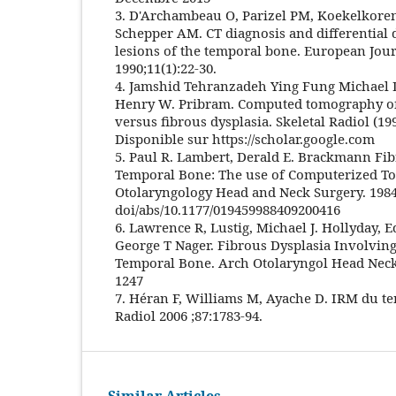
3. D'Archambeau O, Parizel PM, Koekelkoren
Schepper AM. CT diagnosis and differential 
lesions of the temporal bone. European Journ
1990;11(1):22‑30.
4. Jamshid Tehranzadeh Ying Fung Michae
Henry W. Pribram. Computed tomography of P
versus fibrous dysplasia. Skeletal Radiol (199
Disponible sur https://scholar.google.com
5. Paul R. Lambert, Derald E. Brackmann Fib
Temporal Bone: The use of Computerized T
Otolaryngology Head and Neck Surgery. 1984; 
doi/abs/10.1177/019459988409200416
6. Lawrence R, Lustig, Michael J. Hollyday, 
George T Nager. Fibrous Dysplasia Involving
Temporal Bone. Arch Otolaryngol Head Neck 
1247
7. Héran F, Williams M, Ayache D. IRM du t
Radiol 2006 ;87:1783-94.
Similar Articles