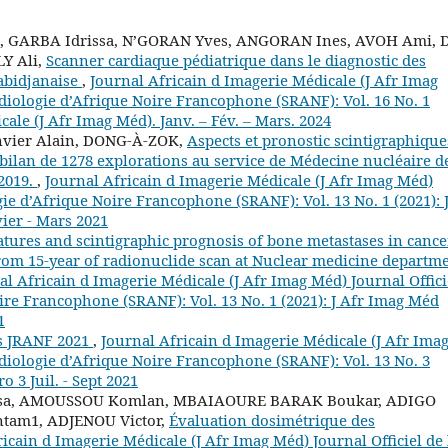
, GARBA Idrissa, N’GORAN Yves, ANGORAN Ines, AVOH Ami,
Y Ali,
Scanner cardiaque pédiatrique dans le diagnostic des
 abidjanaise
,
Journal Africain d Imagerie Médicale (J Afr Imag
Radiologie d’Afrique Noire Francophone (SRANF): Vol. 16 No. 1
cale (J Afr Imag Méd). Janv. – Fév. – Mars. 2024
vier Alain, DONG-À-ZOK,
Aspects et pronostic scintigraphique
bilan de 1278 explorations au service de Médecine nucléaire d
 2019.
,
Journal Africain d Imagerie Médicale (J Afr Imag Méd)
ogie d’Afrique Noire Francophone (SRANF): Vol. 13 No. 1 (2021): 
er - Mars 2021
atures and scintigraphic prognosis of bone metastases in cance
rom 15-year of radionuclide scan at Nuclear medicine departm
al Africain d Imagerie Médicale (J Afr Imag Méd) Journal Offici
oire Francophone (SRANF): Vol. 13 No. 1 (2021): J Afr Imag Méd
1
s JRANF 2021
,
Journal Africain d Imagerie Médicale (J Afr Ima
Radiologie d’Afrique Noire Francophone (SRANF): Vol. 13 No. 3
 3 Juil. - Sept 2021
a, AMOUSSOU Komlan, MBAIAOURE BARAK Boukar, ADIGO
tam1, ADJENOU Victor,
Évaluation dosimétrique des
icain d Imagerie Médicale (J Afr Imag Méd) Journal Officiel de 