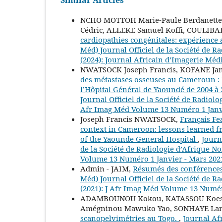
NCHO MOTTOH Marie-Paule Berdanette
Cédric, ALLEKE Samuel Koffi, COULIBAL
cardiopathies congénitales: expérience
Méd) Journal Officiel de la Société de 
(2024): Journal Africain d’Imagerie Médi
NWATSOCK Joseph Francis, KOFANE Jan
des métastases osseuses au Cameroun : 
l’Hôpital Général de Yaoundé de 2004 à
Journal Officiel de la Société de Radiol
Afr Imag Méd Volume 13 Numéro 1 Janvi
Joseph Francis NWATSOCK,
Français Fe
context in Cameroon: lessons learned f
of the Yaounde General Hospital
,
Journ
de la Société de Radiologie d’Afrique N
Volume 13 Numéro 1 Janvier - Mars 202
Admin - JAIM,
Résumés des conférence
Méd) Journal Officiel de la Société de 
(2021): J Afr Imag Méd Volume 13 Numéro
ADAMBOUNOU Kokou, KATASSOU Koes
Amégninou Mawuko Yao, SONHAYE Lan
scanopelvimétries au Togo.
,
Journal Afr