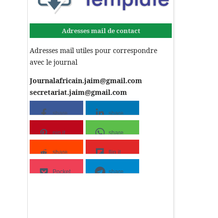
Adresses mail de contact
Adresses mail utiles pour correspondre
avec le journal
Journalafricain.jaim@gmail.com
secretariat.jaim@gmail.com
share
share
pin it
share
share
flip it
Pocket
share