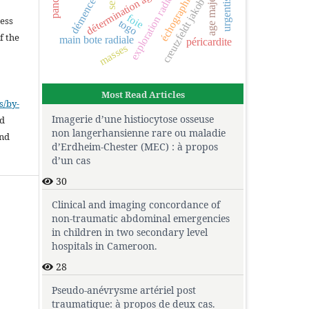
exploration radiographique
age majeur
détermination âge
urgentiste
échographie
sein
démence.
creutzfeldt jakob
.
foie
cess
togo
f the
main bote radiale
péricardite
masses
Most Read Articles
s/by-
Imagerie d’une histiocytose osseuse
ed
non langerhansienne rare ou maladie
and
d’Erdheim-Chester (MEC) : à propos
d’un cas
30
Clinical and imaging concordance of
non-traumatic abdominal emergencies
in children in two secondary level
hospitals in Cameroon.
28
Pseudo-anévrysme artériel post
traumatique: à propos de deux cas.