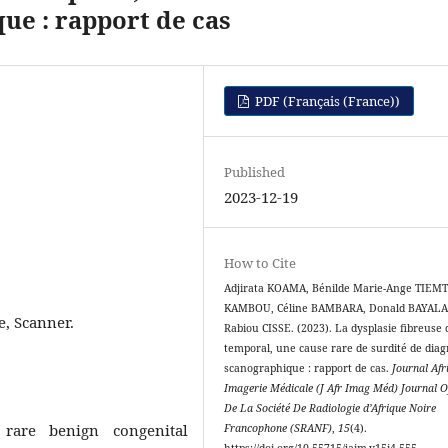
ue : rapport de cas
PDF (Français (France))
Published
2023-12-19
How to Cite
Adjirata KOAMA, Bénilde Marie-Ange TIEM
KAMBOU, Céline BAMBARA, Donald BAYALA
e, Scanner.
Rabiou CISSE. (2023). La dysplasie fibreuse d
temporal, une cause rare de surdité de diag
scanographique : rapport de cas.
Journal Afr
Imagerie Médicale (J Afr Imag Méd) Journal Of
De La Société De Radiologie d’Afrique Noire
rare benign congenital
Francophone (SRANF)
,
15
(4).
https://doi.org/10.55715/jaim.v15i4.555