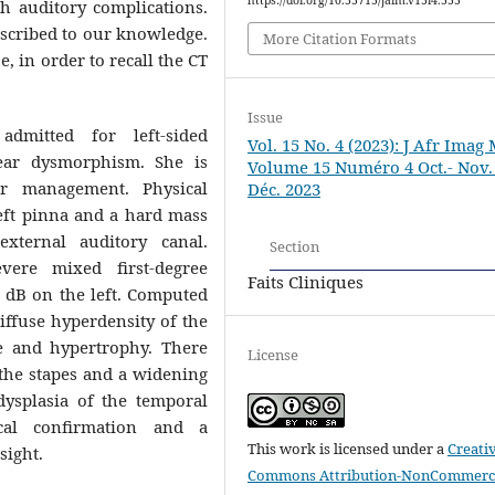
th auditory complications.
escribed to our knowledge.
More Citation Formats
e, in order to recall the CT
Issue
mitted for left-sided
Vol. 15 No. 4 (2023): J Afr Imag
 ear dysmorphism. She is
Volume 15 Numéro 4 Oct.- Nov. 
er management. Physical
Déc. 2023
eft pinna and a hard mass
external auditory canal.
Section
vere mixed first-degree
Faits Cliniques
2 dB on the left. Computed
ffuse hyperdensity of the
e and hypertrophy. There
License
 the stapes and a widening
dysplasia of the temporal
cal confirmation and a
This work is licensed under a
Creati
sight.
Commons Attribution-NonCommerci