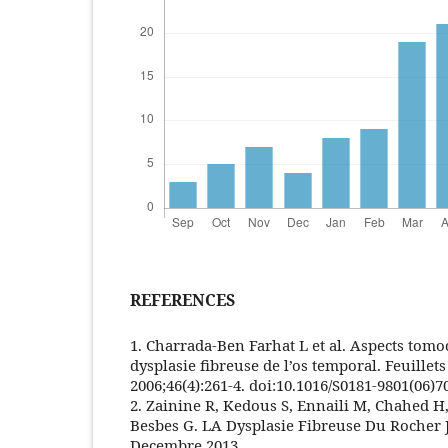
REFERENCES
1. Charrada-Ben Farhat L et al. Aspects tom
dysplasie fibreuse de l’os temporal. Feuillets
2006;46(4):261‑4. doi:10.1016/S0181-9801(06)70
2. Zainine R, Kedous S, Ennaili M, Chahed H,
Besbes G. LA Dysplasie Fibreuse Du Rocher J.
Decembre 2013