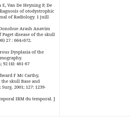
 E, Van De Heyning P, De
diagnosis of otodystrophic
al of Radiology. 1 juill
l Donohue Arash Anavim
aget disease of the skull
8) 27 : 664±672.
rous Dysplasia of the
omography.
92 (4): 461-67
Edward F Mc Carthy,
 the skull Base and
Surg. 2001; 127: 1239-
emporal IRM du temporal. J