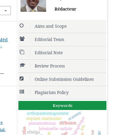
Rédacteur
Aims and Scope
Editorial Team
 Méd
-
Editorial Note
Review Process
Online Submission Guidelines
Plagiarism Policy
Keywords
scanner
orthopantomogramme
implant mammaire
ve
diffusion
pneumothorax
irm
hémimélie radiale
pancréas
al-
sénéga