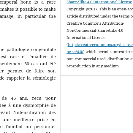
temporal bone is a rare
ShareAlike 4.0 International License
 makes it possible to make
Copyright @2017. This is an open-ac
amage, in particular the
article distributed under the terms o
Creative Commons Attribution-
NonCommercial-ShareAlike 4.0
International License
(
http://creativecommons.org/license
une pathologie congénitale
nc-sa/4.0/
) which permits unrestrict
 est rare et émaillée de
non-commercial used, distribution 
 seulement 60 cas ont été
reproduction in any medium
er permet de faire son
de rappeler la sémiologie
e de 46 ans, reçu pour
ciée à une dysmorphie de
vant l’intensification des
 une meilleure prise en
nt familial ou personnel