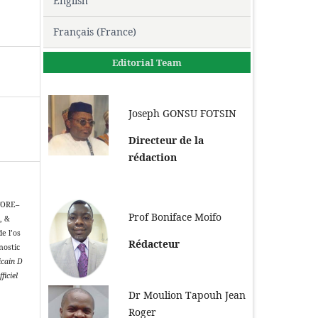
English
Français (France)
Editorial Team
Joseph GONSU FOTSIN
Directeur de la
rédaction
TORE–
Prof Boniface Moifo
, &
e l’os
Rédacteur
nostic
icain D
ficiel
Dr Moulion Tapouh Jean
Roger