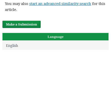
You may also
start an advanced similarity search
for this
article.
Make a Submission
Language
English
Français (France)
Editorial Team
Joseph GONSU FOTSIN
Directeur de la rédaction