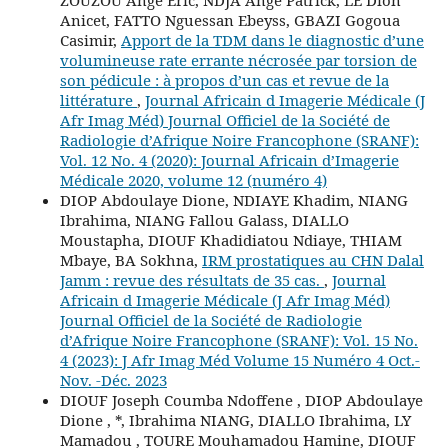
ZOUZOU Ange Eric, NDJA Ange Patrick, LE Dion
Anicet, FATTO Nguessan Ebeyss, GBAZI Gogoua
Casimir,
Apport de la TDM dans le diagnostic d’une
volumineuse rate errante nécrosée par torsion de
son pédicule : à propos d’un cas et revue de la
littérature
,
Journal Africain d Imagerie Médicale (J
Afr Imag Méd) Journal Officiel de la Société de
Radiologie d’Afrique Noire Francophone (SRANF):
Vol. 12 No. 4 (2020): Journal Africain d’Imagerie
Médicale 2020, volume 12 (numéro 4)
DIOP Abdoulaye Dione, NDIAYE Khadim, NIANG
Ibrahima, NIANG Fallou Galass, DIALLO
Moustapha, DIOUF Khadidiatou Ndiaye, THIAM
Mbaye, BA Sokhna,
IRM prostatiques au CHN Dalal
Jamm : revue des résultats de 35 cas.
,
Journal
Africain d Imagerie Médicale (J Afr Imag Méd)
Journal Officiel de la Société de Radiologie
d’Afrique Noire Francophone (SRANF): Vol. 15 No.
4 (2023): J Afr Imag Méd Volume 15 Numéro 4 Oct.-
Nov. -Déc. 2023
DIOUF Joseph Coumba Ndoffene , DIOP Abdoulaye
Dione , *, Ibrahima NIANG, DIALLO Ibrahima, LY
Mamadou , TOURE Mouhamadou Hamine, DIOUF