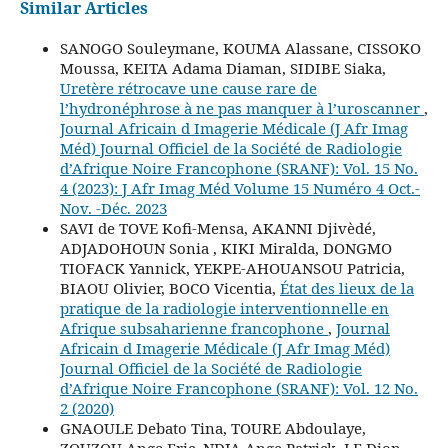
Similar Articles
SANOGO Souleymane, KOUMA Alassane, CISSOKO
Moussa, KEITA Adama Diaman, SIDIBE Siaka,
Uretère rétrocave une cause rare de
l’hydronéphrose à ne pas manquer à l’uroscanner
,
Journal Africain d Imagerie Médicale (J Afr Imag
Méd) Journal Officiel de la Société de Radiologie
d’Afrique Noire Francophone (SRANF): Vol. 15 No.
4 (2023): J Afr Imag Méd Volume 15 Numéro 4 Oct.-
Nov. -Déc. 2023
SAVI de TOVE Kofi-Mensa, AKANNI Djivèdé,
ADJADOHOUN Sonia , KIKI Miralda, DONGMO
TIOFACK Yannick, YEKPE-AHOUANSOU Patricia,
BIAOU Olivier, BOCO Vicentia,
État des lieux de la
pratique de la radiologie interventionnelle en
Afrique subsaharienne francophone
,
Journal
Africain d Imagerie Médicale (J Afr Imag Méd)
Journal Officiel de la Société de Radiologie
d’Afrique Noire Francophone (SRANF): Vol. 12 No.
2 (2020)
GNAOULE Debato Tina, TOURE Abdoulaye,