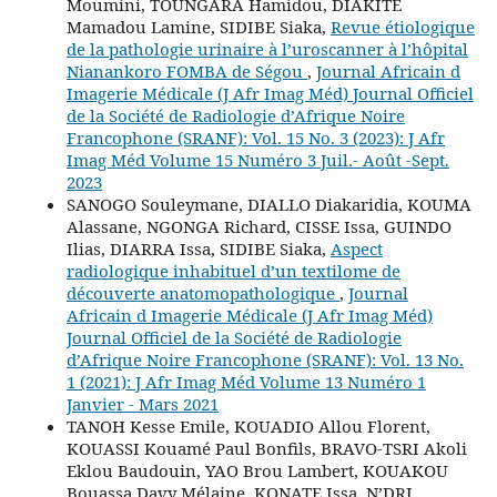
Moumini, TOUNGARA Hamidou, DIAKITE
Mamadou Lamine, SIDIBE Siaka,
Revue étiologique
de la pathologie urinaire à l’uroscanner à l’hôpital
Nianankoro FOMBA de Ségou
,
Journal Africain d
Imagerie Médicale (J Afr Imag Méd) Journal Officiel
de la Société de Radiologie d’Afrique Noire
Francophone (SRANF): Vol. 15 No. 3 (2023): J Afr
Imag Méd Volume 15 Numéro 3 Juil.- Août -Sept.
2023
SANOGO Souleymane, DIALLO Diakaridia, KOUMA
Alassane, NGONGA Richard, CISSE Issa, GUINDO
Ilias, DIARRA Issa, SIDIBE Siaka,
Aspect
radiologique inhabituel d’un textilome de
découverte anatomopathologique
,
Journal
Africain d Imagerie Médicale (J Afr Imag Méd)
Journal Officiel de la Société de Radiologie
d’Afrique Noire Francophone (SRANF): Vol. 13 No.
1 (2021): J Afr Imag Méd Volume 13 Numéro 1
Janvier - Mars 2021
TANOH Kesse Emile, KOUADIO Allou Florent,
KOUASSI Kouamé Paul Bonfils, BRAVO-TSRI Akoli
Eklou Baudouin, YAO Brou Lambert, KOUAKOU
Bouassa Davy Mélaine, KONATE Issa, N’DRI