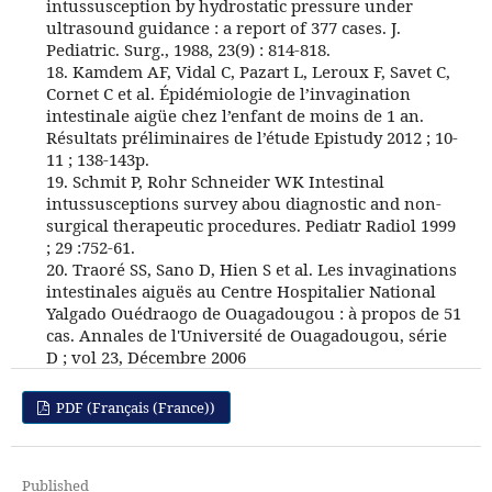
intussusception by hydrostatic pressure under
ultrasound guidance : a report of 377 cases. J.
Pediatric. Surg., 1988, 23(9) : 814-818.
18. Kamdem AF, Vidal C, Pazart L, Leroux F, Savet C,
Cornet C et al. Épidémiologie de l’invagination
intestinale aigüe chez l’enfant de moins de 1 an.
Résultats préliminaires de l’étude Epistudy 2012 ; 10-
11 ; 138-143p.
19. Schmit P, Rohr Schneider WK Intestinal
intussusceptions survey abou diagnostic and non-
surgical therapeutic procedures. Pediatr Radiol 1999
; 29 :752-61.
20. Traoré SS, Sano D, Hien S et al. Les invaginations
intestinales aiguës au Centre Hospitalier National
Yalgado Ouédraogo de Ouagadougou : à propos de 51
cas. Annales de l'Université de Ouagadougou, série
D ; vol 23, Décembre 2006
PDF (Français (France))
Published