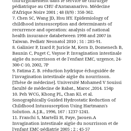
chirurgicalement dans le service de chirurgie
pédiatrique au CHU d’Antananarivo. Médecine
d’Afrique Noire 2001 ; 48 (8/9) : 358-362.
7. Chen SC, Wang JD, Hsu HY. Epidemiology of
childhood intussusception and determinants of
recurrence and operation: analysis of national
health insurance databetween 1998 and 2007 in
Taiwan. Pediatr Neonatol 2010 ; 51 : 285-91.
8. Galinier P, Izard P, Juricie M, Kern D, Domenech B,
Baunin C, Puget C, Vaysse P. Invagination intestinale
aigüe du nourrisson et de l'enfant EMC, urgence, 24-
300-C-10, 2002, 7P
9. Fatima Z. B. réduction hydrique échoguidée de
l’invagination intestinale aigüe du nourrisson.
[Thèse de médecine]. Université Mohamed V Souissi
faculté de médecine de Rabat., Maroc ,2014. 154p
10. Peh WCG, Khong PL, Chan KL et al.
Sonographically Guided Hydrostatic Reduction of
Childhood Intussusception Using Hartmann's
Solution. A.J.R., 1996, 167 : 1237-1241.
11. Franchi S, Martelli H, Paye, Jaouen.A
Invagination intestinale aigüe du nourrisson et de
l’enfant EMC-pédiatrie 2005 ; 2 ; 45-57