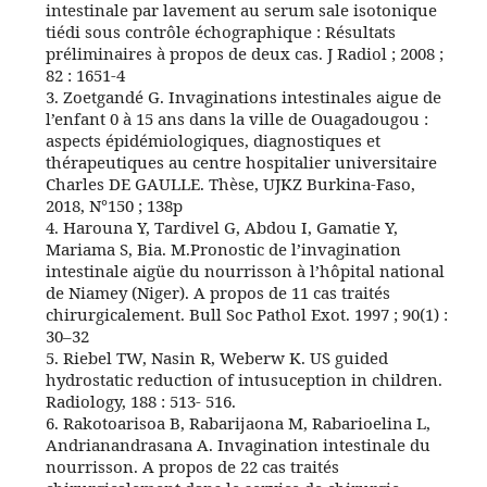
intestinale par lavement au serum sale isotonique
tiédi sous contrôle échographique : Résultats
préliminaires à propos de deux cas. J Radiol ; 2008 ;
82 : 1651-4
3. Zoetgandé G. Invaginations intestinales aigue de
l’enfant 0 à 15 ans dans la ville de Ouagadougou :
aspects épidémiologiques, diagnostiques et
thérapeutiques au centre hospitalier universitaire
Charles DE GAULLE. Thèse, UJKZ Burkina-Faso,
2018, N°150 ; 138p
4. Harouna Y, Tardivel G, Abdou I, Gamatie Y,
Mariama S, Bia. M.Pronostic de l’invagination
intestinale aigüe du nourrisson à l’hôpital national
de Niamey (Niger). A propos de 11 cas traités
chirurgicalement. Bull Soc Pathol Exot. 1997 ; 90(1) :
30–32
5. Riebel TW, Nasin R, Weberw K. US guided
hydrostatic reduction of intusuception in children.
Radiology, 188 : 513- 516.
6. Rakotoarisoa B, Rabarijaona M, Rabarioelina L,
Andrianandrasana A. Invagination intestinale du
nourrisson. A propos de 22 cas traités