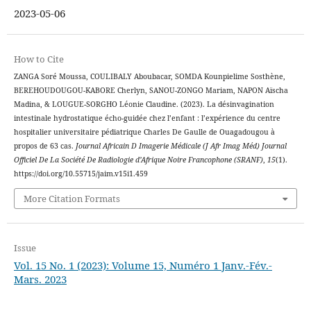
2023-05-06
How to Cite
ZANGA Soré Moussa, COULIBALY Aboubacar, SOMDA Kounpielime Sosthène,
BEREHOUDOUGOU-KABORE Cherlyn, SANOU-ZONGO Mariam, NAPON Aïscha
Madina, & LOUGUE-SORGHO Léonie Claudine. (2023). La désinvagination
intestinale hydrostatique écho-guidée chez l’enfant : l’expérience du centre
hospitalier universitaire pédiatrique Charles De Gaulle de Ouagadougou à
propos de 63 cas.
Journal Africain D Imagerie Médicale (J Afr Imag Méd) Journal
Officiel De La Société De Radiologie d’Afrique Noire Francophone (SRANF)
,
15
(1).
https://doi.org/10.55715/jaim.v15i1.459
More Citation Formats
Issue
Vol. 15 No. 1 (2023): Volume 15, Numéro 1 Janv.-Fév.-
Mars. 2023