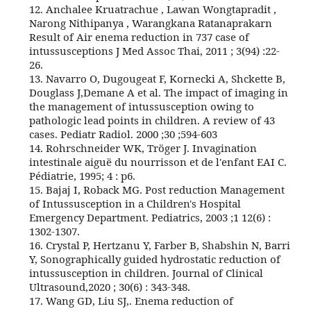
12. Anchalee Kruatrachue , Lawan Wongtapradit ,
Narong Nithipanya , Warangkana Ratanaprakarn
Result of Air enema reduction in 737 case of
intussusceptions J Med Assoc Thai, 2011 ; 3(94) :22-
26.
13. Navarro O, Dugougeat F, Kornecki A, Shckette B,
Douglass J,Demane A et al. The impact of imaging in
the management of intussusception owing to
pathologic lead points in children. A review of 43
cases. Pediatr Radiol. 2000 ;30 ;594-603
14. Rohrschneider WK, Tröger J. Invagination
intestinale aiguë du nourrisson et de l'enfant EAI C.
Pédiatrie, 1995; 4 : p6.
15. Bajaj I, Roback MG. Post reduction Management
of Intussusception in a Children's Hospital
Emergency Department. Pediatrics, 2003 ;1 12(6) :
1302-1307.
16. Crystal P, Hertzanu Y, Farber B, Shabshin N, Barri
Y, Sonographically guided hydrostatic reduction of
intussusception in children. Journal of Clinical
Ultrasound,2020 ; 30(6) : 343-348.
17. Wang GD, Liu SJ,. Enema reduction of