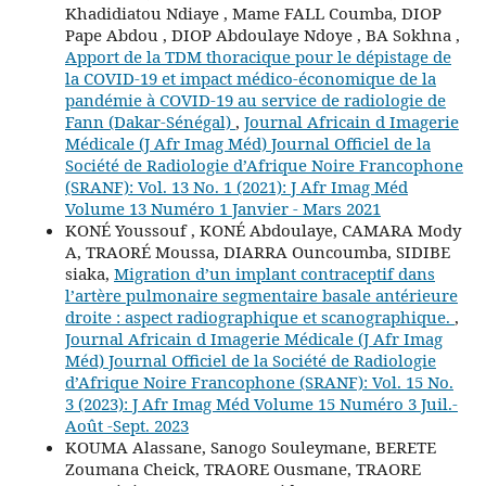
Khadidiatou Ndiaye , Mame FALL Coumba, DIOP
Pape Abdou , DIOP Abdoulaye Ndoye , BA Sokhna ,
Apport de la TDM thoracique pour le dépistage de
la COVID-19 et impact médico-économique de la
pandémie à COVID-19 au service de radiologie de
Fann (Dakar-Sénégal)
,
Journal Africain d Imagerie
Médicale (J Afr Imag Méd) Journal Officiel de la
Société de Radiologie d’Afrique Noire Francophone
(SRANF): Vol. 13 No. 1 (2021): J Afr Imag Méd
Volume 13 Numéro 1 Janvier - Mars 2021
KONÉ Youssouf , KONÉ Abdoulaye, CAMARA Mody
A, TRAORÉ Moussa, DIARRA Ouncoumba, SIDIBE
siaka,
Migration d’un implant contraceptif dans
l’artère pulmonaire segmentaire basale antérieure
droite : aspect radiographique et scanographique.
,
Journal Africain d Imagerie Médicale (J Afr Imag
Méd) Journal Officiel de la Société de Radiologie
d’Afrique Noire Francophone (SRANF): Vol. 15 No.
3 (2023): J Afr Imag Méd Volume 15 Numéro 3 Juil.-
Août -Sept. 2023
KOUMA Alassane, Sanogo Souleymane, BERETE
Zoumana Cheick, TRAORE Ousmane, TRAORE