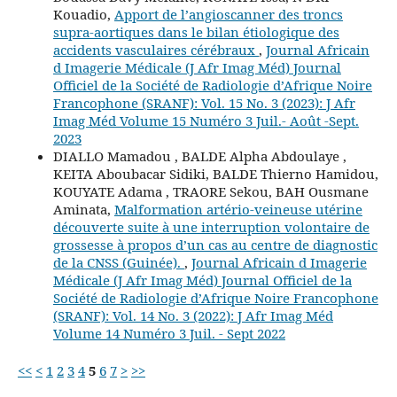
Kouadio,
Apport de l’angioscanner des troncs
supra-aortiques dans le bilan étiologique des
accidents vasculaires cérébraux
,
Journal Africain
d Imagerie Médicale (J Afr Imag Méd) Journal
Officiel de la Société de Radiologie d’Afrique Noire
Francophone (SRANF): Vol. 15 No. 3 (2023): J Afr
Imag Méd Volume 15 Numéro 3 Juil.- Août -Sept.
2023
DIALLO Mamadou , BALDE Alpha Abdoulaye ,
KEITA Aboubacar Sidiki, BALDE Thierno Hamidou,
KOUYATE Adama , TRAORE Sekou, BAH Ousmane
Aminata,
Malformation artério-veineuse utérine
découverte suite à une interruption volontaire de
grossesse à propos d’un cas au centre de diagnostic
de la CNSS (Guinée).
,
Journal Africain d Imagerie
Médicale (J Afr Imag Méd) Journal Officiel de la
Société de Radiologie d’Afrique Noire Francophone
(SRANF): Vol. 14 No. 3 (2022): J Afr Imag Méd
Volume 14 Numéro 3 Juil. - Sept 2022
<<
<
1
2
3
4
5
6
7
>
>>