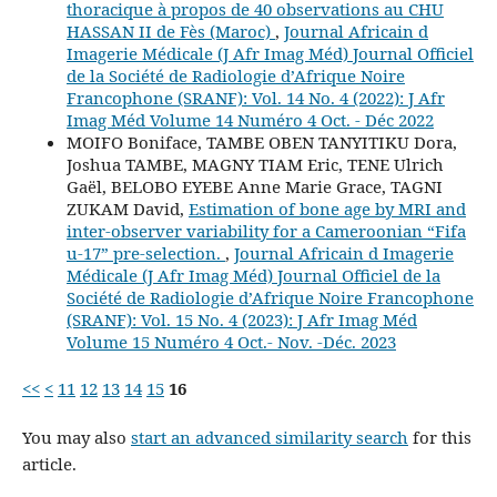
thoracique à propos de 40 observations au CHU
HASSAN II de Fès (Maroc)
,
Journal Africain d
Imagerie Médicale (J Afr Imag Méd) Journal Officiel
de la Société de Radiologie d’Afrique Noire
Francophone (SRANF): Vol. 14 No. 4 (2022): J Afr
Imag Méd Volume 14 Numéro 4 Oct. - Déc 2022
MOIFO Boniface, TAMBE OBEN TANYITIKU Dora,
Joshua TAMBE, MAGNY TIAM Eric, TENE Ulrich
Gaël, BELOBO EYEBE Anne Marie Grace, TAGNI
ZUKAM David,
Estimation of bone age by MRI and
inter-observer variability for a Cameroonian “Fifa
u-17” pre-selection.
,
Journal Africain d Imagerie
Médicale (J Afr Imag Méd) Journal Officiel de la
Société de Radiologie d’Afrique Noire Francophone
(SRANF): Vol. 15 No. 4 (2023): J Afr Imag Méd
Volume 15 Numéro 4 Oct.- Nov. -Déc. 2023
<<
<
11
12
13
14
15
16
You may also
start an advanced similarity search
for this
article.