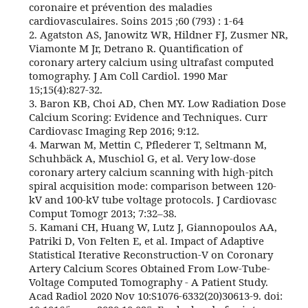
coronaire et prévention des maladies
cardiovasculaires. Soins 2015 ;60 (793) : 1-64
2. Agatston AS, Janowitz WR, Hildner FJ, Zusmer NR,
Viamonte M Jr, Detrano R. Quantification of
coronary artery calcium using ultrafast computed
tomography. J Am Coll Cardiol. 1990 Mar
15;15(4):827-32.
3. Baron KB, Choi AD, Chen MY. Low Radiation Dose
Calcium Scoring: Evidence and Techniques. Curr
Cardiovasc Imaging Rep 2016; 9:12.
4. Marwan M, Mettin C, Pflederer T, Seltmann M,
Schuhbäck A, Muschiol G, et al. Very low-dose
coronary artery calcium scanning with high-pitch
spiral acquisition mode: comparison between 120-
kV and 100-kV tube voltage protocols. J Cardiovasc
Comput Tomogr 2013; 7:32–38.
5. Kamani CH, Huang W, Lutz J, Giannopoulos AA,
Patriki D, Von Felten E, et al. Impact of Adaptive
Statistical Iterative Reconstruction-V on Coronary
Artery Calcium Scores Obtained From Low-Tube-
Voltage Computed Tomography - A Patient Study.
Acad Radiol 2020 Nov 10:S1076-6332(20)30613-9. doi: