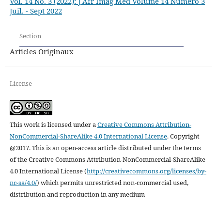
Vol. 14 No. 3 (2022): J Afr Imag Méd Volume 14 Numéro 3
Juil. - Sept 2022
Section
Articles Originaux
License
This work is licensed under a
Creative Commons Attribution-
NonCommercial-ShareAlike 4.0 International License
.
Copyright
@2017. This is an open-access article distributed under the terms
of the Creative Commons Attribution-NonCommercial-ShareAlike
4.0 International License (
http://creativecommons.org/licenses/by-
nc-sa/4.0/
) which permits unrestricted non-commercial used,
distribution and reproduction in any medium