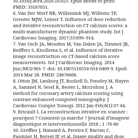
10.1016/j.acra.2020.10.025. Epub ahead of print.
PMID: 33187851.
6. Van Der Werf NR, Willemink MJ, Willems TP,
Greuter MJW, Leiner T. Influence of dose reduction
and iterative reconstruction on CT calcium scores: a
multi‐manufacturer dynamic phantom study. Int J
Cardiovasc Imaging. 2017;33:899–914.
7. Van Osch JA, Mouden M, Van Dalen JA, Timmer JR,
Reiffers S, Knollema S, et al. Influence of iterative
image reconstruction on CT-based calcium score
measurements. Int J Cardiovasc Imaging. 2014
Jun;30(5):961-7. doi: 10.1007/s10554-014-0409-9. Epub
2014 Mar 28. PMID: 24676668.
8. Otton JM, Lønborg JT, Boshell D, Feneley M, Hayen
A, Sammel N, Sesel K, Bester L, Mccrohon J. A
method for coronary artery calcium scoring using
contrast-enhanced computed tomography. J
Cardiovasc Comput Tomogr. 2012 Jan-Feb;6(1):37-44.
9. Bricault I. La reconstruction itérative en scanner :
pourquoi ? Comment ça marche ? Journal d’imagerie
diagnostique et interventionnelle 2018 ; 1 :76-80
10. Greffier J, Hamard A, Pereira F, Barrau C,
Pasquier H, Beregi JP, et al. Image quality and dose