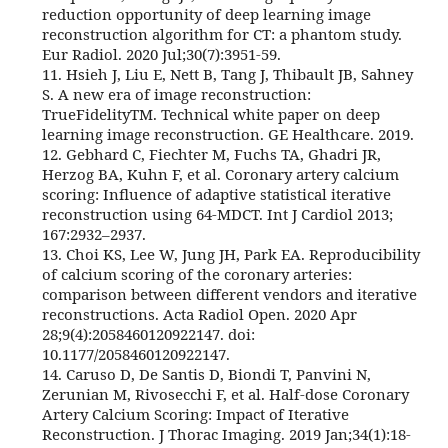
reduction opportunity of deep learning image
reconstruction algorithm for CT: a phantom study.
Eur Radiol. 2020 Jul;30(7):3951-59.
11. Hsieh J, Liu E, Nett B, Tang J, Thibault JB, Sahney
S. A new era of image reconstruction:
TrueFidelityTM. Technical white paper on deep
learning image reconstruction. GE Healthcare. 2019.
12. Gebhard C, Fiechter M, Fuchs TA, Ghadri JR,
Herzog BA, Kuhn F, et al. Coronary artery calcium
scoring: Influence of adaptive statistical iterative
reconstruction using 64-MDCT. Int J Cardiol 2013;
167:2932–2937.
13. Choi KS, Lee W, Jung JH, Park EA. Reproducibility
of calcium scoring of the coronary arteries:
comparison between different vendors and iterative
reconstructions. Acta Radiol Open. 2020 Apr
28;9(4):2058460120922147. doi:
10.1177/2058460120922147.
14. Caruso D, De Santis D, Biondi T, Panvini N,
Zerunian M, Rivosecchi F, et al. Half-dose Coronary
Artery Calcium Scoring: Impact of Iterative
Reconstruction. J Thorac Imaging. 2019 Jan;34(1):18-