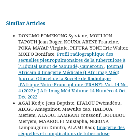
Similar Articles
DONGMO FOMEKONG Sylviane, MOULION
TAPOUH Jean Roger, KOUNA ABENE Francine,
POKA-MAYAP Virginie, PEFURA-YONE Eric Walter,
MOIFO Boniface,
Profil radiographique des
séquelles pleuropulmonaires de la tuberculose à
l’Hôpital Jamot de Yaoundé, Cameroun
,
Journal
Africain d Imagerie Médicale (J Afr Imag Méd)
Journal Officiel de la Société de Radiologie
d’Afrique Noire Francophone (SRANF): Vol. 14 No.
4 (2022): J Afr Imag Méd Volume 14 Numéro 4 Oct. -
Déc 2022
AGAÏ Kodjo Jean-Baptiste, EFALOU Pwèmdéou,
ADIGO Amégninou Mawuko Yao, HALOUA
Meriem, ALAOUI LAMRANI Youssouf, BOUBBOU
Meryem, MAAROUFI Mustapha, NEBONA
Lampouguini Dimitri, ALAMI Badr,
Imagerie des
séquelles et complications de tuberculose