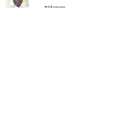
Rédacteur
Dr Moulion Tapouh Jean Roger
Rédacteur
Aims and Scope
Editorial Team
Editorial Note
Review Process
Online Submission Guidelines