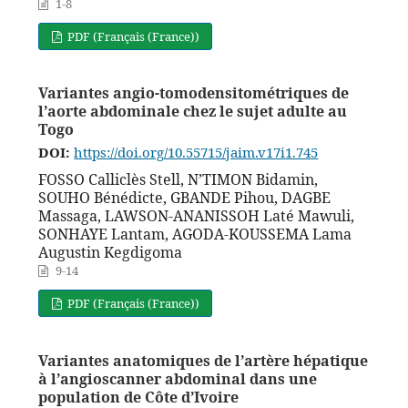
1-8
PDF (Français (France))
Variantes angio-tomodensitométriques de
l’aorte abdominale chez le sujet adulte au
Togo
DOI:
https://doi.org/10.55715/jaim.v17i1.745
FOSSO Calliclès Stell, N’TIMON Bidamin,
SOUHO Bénédicte, GBANDE Pihou, DAGBE
Massaga, LAWSON-ANANISSOH Laté Mawuli,
SONHAYE Lantam, AGODA-KOUSSEMA Lama
Augustin Kegdigoma
9-14
PDF (Français (France))
Variantes anatomiques de l’artère hépatique
à l’angioscanner abdominal dans une
population de Côte d’Ivoire