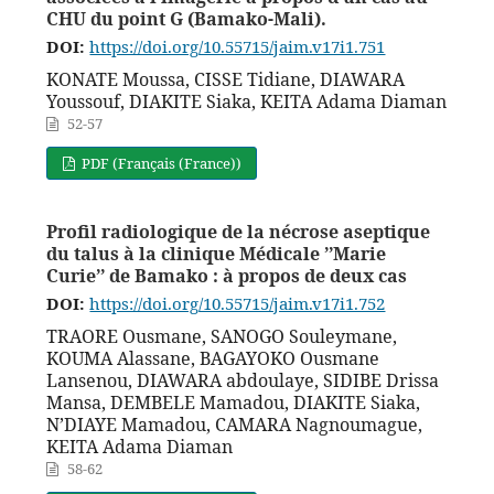
CHU du point G (Bamako-Mali).
DOI:
https://doi.org/10.55715/jaim.v17i1.751
KONATE Moussa, CISSE Tidiane, DIAWARA
Youssouf, DIAKITE Siaka, KEITA Adama Diaman
52-57
PDF (Français (France))
Profil radiologique de la nécrose aseptique
du talus à la clinique Médicale ’’Marie
Curie’’ de Bamako : à propos de deux cas
DOI:
https://doi.org/10.55715/jaim.v17i1.752
TRAORE Ousmane, SANOGO Souleymane,
KOUMA Alassane, BAGAYOKO Ousmane
Lansenou, DIAWARA abdoulaye, SIDIBE Drissa
Mansa, DEMBELE Mamadou, DIAKITE Siaka,
N’DIAYE Mamadou, CAMARA Nagnoumague,
KEITA Adama Diaman
58-62