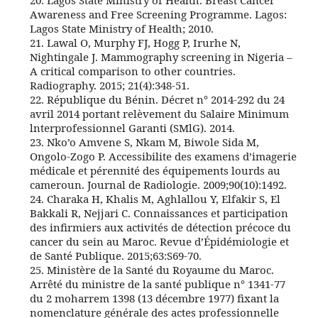
Awareness and Free Screening Programme. Lagos:
Lagos State Ministry of Health; 2010.
21. Lawal O, Murphy FJ, Hogg P, Irurhe N,
Nightingale J. Mammography screening in Nigeria –
A critical comparison to other countries.
Radiography. 2015; 21(4):348‑51.
22. République du Bénin. Décret n° 2014-292 du 24
avril 2014 portant relèvement du Salaire Minimum
lnterprofessionnel Garanti (SMlG). 2014.
23. Nko’o Amvene S, Nkam M, Biwole Sida M,
Ongolo-Zogo P. Accessibilite des examens d’imagerie
médicale et pérennité des équipements lourds au
cameroun. Journal de Radiologie. 2009;90(10):1492.
24. Charaka H, Khalis M, Aghlallou Y, Elfakir S, El
Bakkali R, Nejjari C. Connaissances et participation
des infirmiers aux activités de détection précoce du
cancer du sein au Maroc. Revue d’Épidémiologie et
de Santé Publique. 2015;63:S69‑70.
25. Ministère de la Santé du Royaume du Maroc.
Arrêté du ministre de la santé publique n° 1341-77
du 2 moharrem 1398 (13 décembre 1977) fixant la
nomenclature générale des actes professionnelle