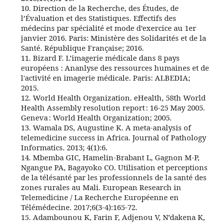
10. Direction de la Recherche, des Études, de
l’Évaluation et des Statistiques. Effectifs des
médecins par spécialité et mode d’exercice au 1er
janvier 2016. Paris: Ministère des Solidarités et de la
Santé. République Française; 2016.
11. Bizard F. L’imagerie médicale dans 8 pays
européens : Ananlyse des ressources humaines et de
l'activité en imagerie médicale. Paris: ALBEDIA;
2015.
12. World Health Organization. eHealth, 58th World
Health Assembly resolution report : 16-25 May 2005.
Geneva : World Health Organization; 2005.
13. Wamala DS, Augustine K. A meta-analysis of
telemedicine success in Africa. Journal of Pathology
Informatics. 2013; 4(1):6.
14. Mbemba GIC, Hamelin-Brabant L, Gagnon M-P,
Ngangue PA, Bagayoko CO. Utilisation et perceptions
de la télésanté par les professionnels de la santé des
zones rurales au Mali. European Research in
Telemedicine / La Recherche Européenne en
Télémédecine. 2017;6(3‑4):165‑72.
15. Adambounou K, Farin F, Adjenou V, N’dakena K,