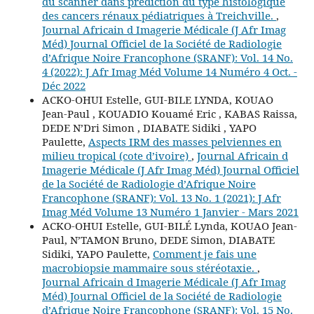
du scanner dans prédiction du type histologique
des cancers rénaux pédiatriques à Treichville.
,
Journal Africain d Imagerie Médicale (J Afr Imag
Méd) Journal Officiel de la Société de Radiologie
d’Afrique Noire Francophone (SRANF): Vol. 14 No.
4 (2022): J Afr Imag Méd Volume 14 Numéro 4 Oct. -
Déc 2022
ACKO-OHUI Estelle, GUI-BILE LYNDA, KOUAO
Jean-Paul , KOUADIO Kouamé Eric , KABAS Raissa,
DEDE N’Dri Simon , DIABATE Sidiki , YAPO
Paulette,
Aspects IRM des masses pelviennes en
milieu tropical (cote d’ivoire)
,
Journal Africain d
Imagerie Médicale (J Afr Imag Méd) Journal Officiel
de la Société de Radiologie d’Afrique Noire
Francophone (SRANF): Vol. 13 No. 1 (2021): J Afr
Imag Méd Volume 13 Numéro 1 Janvier - Mars 2021
ACKO-OHUI Estelle, GUI-BILÉ Lynda, KOUAO Jean-
Paul, N’TAMON Bruno, DEDE Simon, DIABATE
Sidiki, YAPO Paulette,
Comment je fais une
macrobiopsie mammaire sous stéréotaxie.
,
Journal Africain d Imagerie Médicale (J Afr Imag
Méd) Journal Officiel de la Société de Radiologie
d’Afrique Noire Francophone (SRANF): Vol. 15 No.