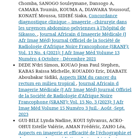
Chomba, SANOGO Souleymane, Dansogo A,
CAMARA Toumin, KOUMA A, DIAWARA Youssouf,
KONATÉ Moussa, SIDIBÉ Siaka,
Concordance
diagnostique clinique – imagerie –chirurgie dans
les urgences abdomino-pelviennes à l’hôpital de
Sikasso.
,
Journal Africain d Imagerie Médicale (J
Afr Imag Méd) Journal Officiel de la Société de
Radiologie d’Afrique Noire Francophone (SRANF):
Vol. 13 No. 4 (2021): J Afr Imag Méd Volume 13
Numéro 4 Octobre - Décembre 2021
DEDE N’dri Simon, KOUAO Jean Paul Stephen,
KABAS Raissa Michelle, KOUADIO Eric, DIABATE
Aboubakar Sidiki,
Aspects IRM du cancer du
rectum en milieu tropical
,
Journal Africain d
Imagerie Médicale (J Afr Imag Méd) Journal Officiel
de la Société de Radiologie d’Afrique Noire
Francophone (SRANF): Vol. 15 No. 3 (2023): J Afr
Imag Méd Volume 15 Numéro 3 Juil.- Août -Sept.
2023
GUI-BILE Lynda Nadine, KOUI Sylvanus, ACKO-
OHUI Estelle Valérie, AMAN Frédéric, ZAHO Léa,
Aspects en imagerie et efficacité de l'échographie et