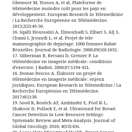
Gbeassor M, Tossou A, et al. Plateforme de
télémédecine moindre coût pour les pays en
développement. European Research in Telemedicine
/ La Recherche Européenne en Télémédecine.
2013;2(2):49‑56.
16. Sqalli Houssaini A, Elmouhadi S, Elbari S, Alj S,
Chami I, Jroundi L, et al. Projet de tele-
mammographie de depistage: 1000 femmes Rabat-
Bruxelles. Journal de Radiologie. 2008;89(10):1632.
17. Silberman B, Bersani D, Grenier P. La
télémédecine en imagerie médicale : conditions
d’exercice. J Radiol. 2006;87:1194‑431.
18. Domas-Descos A. Élaborer un projet de
télémédecine en imagerie médicale : enjeux
juridiques. European Research in Telemedicine / La
Recherche Européenne en Télémédecine.
2017;6(1):38.
19. Sood R, Rositch AF, Ambinder E, Pool K-L,
Shakoor D, Pollack E, et al. Ultrasound for Breast
Cancer Detection in Low-Resource Settings:
Systematic Review and Meta-Analysis. Journal of
Global Oncology. 2018; 4(S3):43s.
20. Lagos State Ministry of Health. Breast Cancer