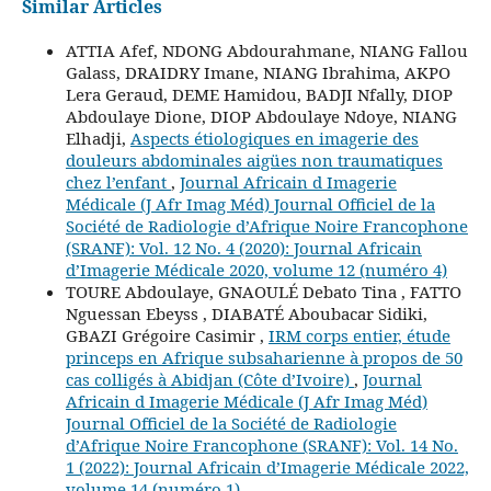
Similar Articles
ATTIA Afef, NDONG Abdourahmane, NIANG Fallou
Galass, DRAIDRY Imane, NIANG Ibrahima, AKPO
Lera Geraud, DEME Hamidou, BADJI Nfally, DIOP
Abdoulaye Dione, DIOP Abdoulaye Ndoye, NIANG
Elhadji,
Aspects étiologiques en imagerie des
douleurs abdominales aigües non traumatiques
chez l’enfant
,
Journal Africain d Imagerie
Médicale (J Afr Imag Méd) Journal Officiel de la
Société de Radiologie d’Afrique Noire Francophone
(SRANF): Vol. 12 No. 4 (2020): Journal Africain
d’Imagerie Médicale 2020, volume 12 (numéro 4)
TOURE Abdoulaye, GNAOULÉ Debato Tina , FATTO
Nguessan Ebeyss , DIABATÉ Aboubacar Sidiki,
GBAZI Grégoire Casimir ,
IRM corps entier, étude
princeps en Afrique subsaharienne à propos de 50
cas colligés à Abidjan (Côte d’Ivoire)
,
Journal
Africain d Imagerie Médicale (J Afr Imag Méd)
Journal Officiel de la Société de Radiologie
d’Afrique Noire Francophone (SRANF): Vol. 14 No.
1 (2022): Journal Africain d’Imagerie Médicale 2022,
volume 14 (numéro 1)