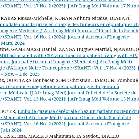
 (SRANF): Vol. 17 No. 2 (2025): J Afr Imag Méd Volume 17 Num
KABAS Raissa-Michelle, KONAN Anhum Nicaise, DIABATÉ
imodale dans la prise en charge des tumeurs encéphaliques c
magerie Médicale (J Afr Imag Méd) Journal Officiel de la Sociét
(SRANF): Vol. 16 No. 1 (2024): Journal Africain d’Imagerie
– Mars. 2024
ine, GAMS MASSI Daniel, ZANGA Hugues Martial, NJANKOUO
MRI associated with CSF viral load in a patient living with HIV
emia
,
Journal Africain d Imagerie Médicale (J Afr Imag Méd)
ogie d’Afrique Noire Francophone (SRANF): Vol. 17 No. 4 (2025): 
– Nov. – Déc. 2025
ziz, OUATTARA Boubacar, SOME Christian, BAMOUNI Yomboué
par résonance magnétique de la pathologie du genou à
rie Médicale (J Afr Imag Méd) Journal Officiel de la Société de
 (SRANF): Vol. 13 No. 4 (2021): J Afr Imag Méd Volume 13 Num
 BOYER,
Embolie gazeuse cérébrale chez un patient porteur d’
 Médicale (J Afr Imag Méd) Journal Officiel de la Société de
(SRANF): Vol. 16 No. 2 (2024): Journal Africain d’Imagerie
 Juin 2024
 CISSE Issa, MARIKO Mahamane, LY Seydou, DIALLO