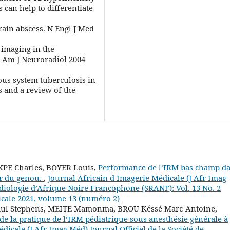
 can help to differentiate
ain abscess. N Engl J Med
 imaging in the
R Am J Neuroradiol 2004
vous system tuberculosis in
s and a review of the
KPE Charles, BOYER Louis,
Performance de l’IRM bas champ d
ur du genou.
,
Journal Africain d Imagerie Médicale (J Afr Imag
Radiologie d’Afrique Noire Francophone (SRANF): Vol. 13 No. 2
icale 2021, volume 13 (numéro 2)
aul Stephens, MEITE Mamonma, BROU Késsé Marc-Antoine,
de la pratique de l’IRM pédiatrique sous anesthésie générale à
dicale (J Afr Imag Méd) Journal Officiel de la Société de