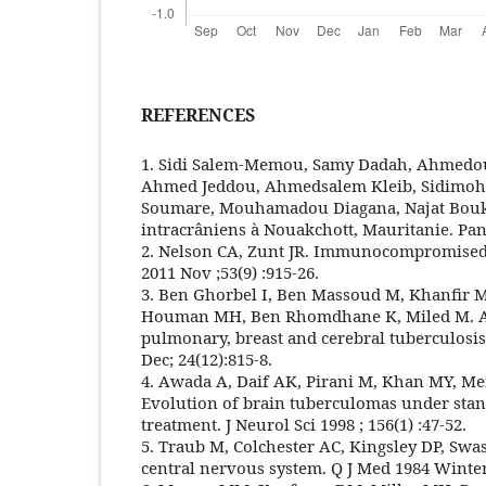
REFERENCES
1. Sidi Salem-Memou, Samy Dadah, Ahmedou 
Ahmed Jeddou, Ahmedsalem Kleib, Sidimoh
Soumare, Mouhamadou Diagana, Najat Boukh
intracrâniens à Nouakchott, Mauritanie. Pan A
2. Nelson CA, Zunt JR. Immunocompromised h
2011 Nov ;53(9) :915-26.
3. Ben Ghorbel I, Ben Massoud M, Khanfir 
Houman MH, Ben Rhomdhane K, Miled M. As
pulmonary, breast and cerebral tuberculosi
Dec; 24(12):815-8.
4. Awada A, Daif AK, Pirani M, Khan MY, Mem
Evolution of brain tuberculomas under stan
treatment. J Neurol Sci 1998 ; 156(1) :47-52.
5. Traub M, Colchester AC, Kingsley DP, Swa
central nervous system. Q J Med 1984 Winter ;