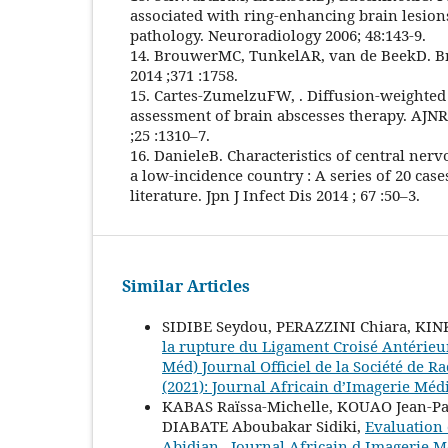
associated with ring-enhancing brain lesions
pathology. Neuroradiology 2006; 48:143-9.
14. BrouwerMC, TunkelAR, van de BeekD. Br
2014 ;371 :1758.
15. Cartes-ZumelzuFW, . Diffusion-weighted
assessment of brain abscesses therapy. AJN
;25 :1310–7.
16. DanieleB. Characteristics of central ner
a low-incidence country : A series of 20 case
literature. Jpn J Infect Dis 2014 ; 67 :50–3.
Similar Articles
SIDIBE Seydou, PERAZZINI Chiara, KIN
la rupture du Ligament Croisé Antérie
Méd) Journal Officiel de la Société de 
(2021): Journal Africain d’Imagerie Méd
KABAS Raïssa-Michelle, KOUAO Jean-P
DIABATE Aboubakar Sidiki,
Evaluation 
Abidjan
,
Journal Africain d Imagerie Mé