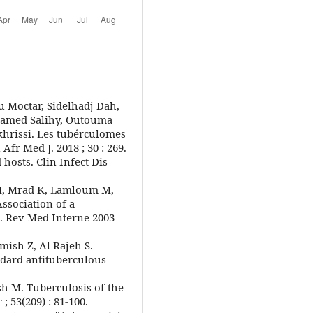
Moctar, Sidelhadj Dah,
amed Salihy, Outouma
rissi. Les tubérculomes
fr Med J. 2018 ; 30 : 269.
osts. Clin Infect Dis
M, Mrad K, Lamloum M,
sociation of a
s. Rev Med Interne 2003
ish Z, Al Rajeh S.
dard antituberculous
sh M. Tuberculosis of the
 53(209) : 81-100.