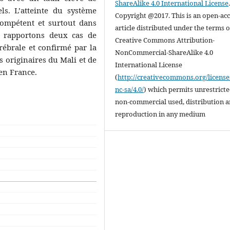
ShareAlike 4.0 International License
ls. L’atteinte du système
Copyright @2017. This is an open-ac
ompétent et surtout dans
article distributed under the terms o
s rapportons deux cas de
Creative Commons Attribution-
ébrale et confirmé par la
NonCommercial-ShareAlike 4.0
s originaires du Mali et de
International License
en France.
(
http://creativecommons.org/license
nc-sa/4.0/
) which permits unrestrict
non-commercial used, distribution 
reproduction in any medium