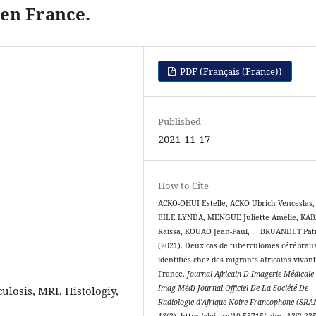
 en France.
PDF (Français (France))
Published
2021-11-17
How to Cite
ACKO-OHUI Estelle, ACKO Ubrich Venceslas,
BILE LYNDA, MENGUE Juliette Amélie, KA
Raissa, KOUAO Jean-Paul, … BRUANDET Patr
(2021). Deux cas de tuberculomes cérébrau
identifiés chez des migrants africains vivan
France.
Journal Africain D Imagerie Médicale 
Imag Méd) Journal Officiel De La Société De
losis, MRI, Histologiy,
Radiologie d’Afrique Noire Francophone (SRA
13
(2). https://doi.org/10.55715/jaim.v13i2.23