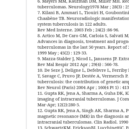
6. Mayers MM, Kaufman DM, Miller MH. Recen
tuberculomas. Neurology1978 Mar ; 28(3) : 25
7. Kilani B, Ammari L, Tiouiri H, Goubontini
Chaabène TB. Neuroradiologic manifestation
system tuberculosis in 122 adults.
Rev Med Interne. 2003 Feb ; 24(2) :86-96.
8. Artico M, De Caro GM, Carloia S, Salvati M
Advances in diagnosis, treatment and progno
tuberculomas in the last 50 years. Report of
1999 May ; 45(2) : 129-33.
9. Mazza-Stalder J, Nicod L, Janssens JP. Ex
Rev Mal Respir 2012 Apr ; 29(4) : 566-78.
10. De Seze J, Deligne L, Defebvre L, Ferriby 
T, Savage C, Pruvo JP, Destée A, Vermersch 
tuberculosis: the contribution of genetic amp
Rev Neurol (Paris) 2004 Apr ; 160(4 Pt 1) : 413
11. Gupta RK, Jena A, Sharma A, Guha DK, 
imaging of intracranial tuberculomas. J Co
Mar-Apr; 12(2):280-5.
12. Gupta RK, Jena A, Singh AK, Sharma A, P
magnetic resonance (MR) in the diagnosis 
intracranial tuberculomas. Clin Radiol. 1990 F
13. SchwartzKM, EricksonBJ, LucchinettiC. P