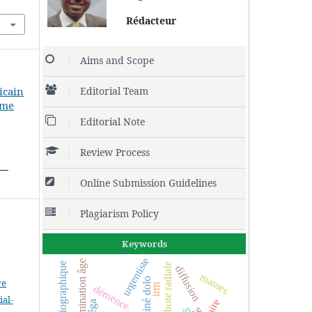
Rédacteur
Aims and Scope
Editorial Team
ricain
ume
Editorial Note
Review Process
Online Submission Guidelines
Plagiarism Policy
Keywords
urgentiste
détermination âge
main bote radiale
diffusion
masses
ve
irm
démence.
al-