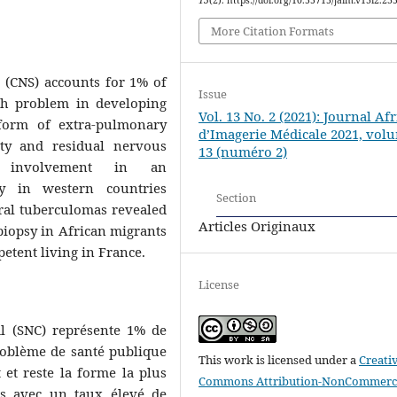
More Citation Formats
 (CNS) accounts for 1% of
Issue
lth problem in developing
Vol. 13 No. 2 (2021): Journal Af
form of extra-pulmonary
d’Imagerie Médicale 2021, vol
ity and residual nervous
13 (numéro 2)
m involvement in an
y in western countries
Section
ral tuberculomas revealed
Articles Originaux
biopsy in African migrants
tent living in France.
License
l (SNC) représente 1% de
problème de santé publique
This work is licensed under a
Creati
et reste la forme la plus
Commons Attribution-NonCommerci
es avec un taux élevé de