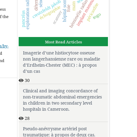
exploration radiographique
hôpital sominé dolo
implant mammaire
sénéga
sein
hémimélie radiale
creutzfeldt jakob
.
péricardite
échographie
foie
cess
scanner
pancréas
togo
f the
Most Read Articles
s/by-
Imagerie d’une histiocytose osseuse
ed
non langerhansienne rare ou maladie
and
d’Erdheim-Chester (MEC) : à propos
d’un cas
30
Clinical and imaging concordance of
non-traumatic abdominal emergencies
in children in two secondary level
hospitals in Cameroon.
28
Pseudo-anévrysme artériel post
traumatique: à propos de deux cas.