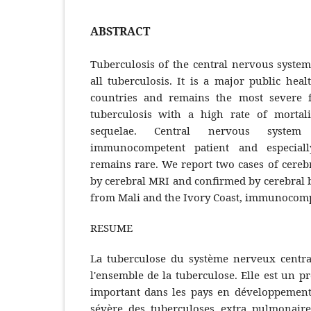
ABSTRACT
Tuberculosis of the central nervous system
all tuberculosis. It is a major public hea
countries and remains the most severe 
tuberculosis with a high rate of mortal
sequelae. Central nervous syste
immunocompetent patient and especiall
remains rare. We report two cases of cereb
by cerebral MRI and confirmed by cerebral 
from Mali and the Ivory Coast, immunocompe
RESUME
La tuberculose du système nerveux centra
l'ensemble de la tuberculose. Elle est un 
important dans les pays en développement 
sévère des tuberculoses extra pulmonair