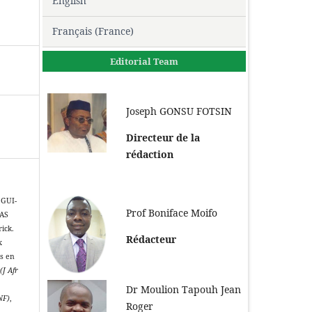
English
Français (France)
Editorial Team
Joseph GONSU FOTSIN
Directeur de la
rédaction
 GUI-
Prof Boniface Moifo
BAS
ick.
Rédacteur
x
ts en
(J Afr
Dr Moulion Tapouh Jean
NF)
,
Roger
5