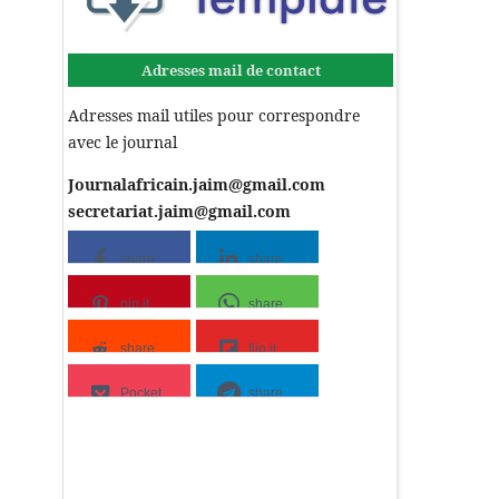
Adresses mail de contact
Adresses mail utiles pour correspondre
avec le journal
Journalafricain.jaim@gmail.com
secretariat.jaim@gmail.com
share
share
pin it
share
share
flip it
Pocket
share