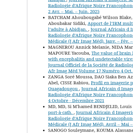
Radiologie d’Afrique Noire Francophone
2 Avr. – Mai. – Juin. 2025
BATCHAM Ahoubougabé Wilson Blake, 
Aboubakar Sidiki,
Apport de l’IRM mult
l’adulte à Abidjan.
,
Journal Africain d I
Radiologie d’Afrique Noire Francophone 
Médicale (J Afr Imag Méd). Janv. – Fév. 
MAGNEROU Annick Melanie, NIDA Mart
MAPOURE Yacouba,
The value of brain 
with encephalitis and undetectable vir
Journal Officiel de la Société de Radiol
Afr Imag Méd Volume 17 Numéro 4 Oct. 
ZANGA Soré Moussa, DAO Siaka Ben A
Abel, CISSE Rabiou,
Profil en imagerie 
Ouagadougou
,
Journal Africain d Image
Radiologie d’Afrique Noire Francophone
4 Octobre - Décembre 2021
MD, MD, Si M'hamed BENDJELID, Louis
port-à-cath.
,
Journal Africain d Imagerie
Radiologie d’Afrique Noire Francophone 
Médicale (J Afr Imag Méd). Avril – Mai –
SANOGO Souleymane, KOUMA Alassane,