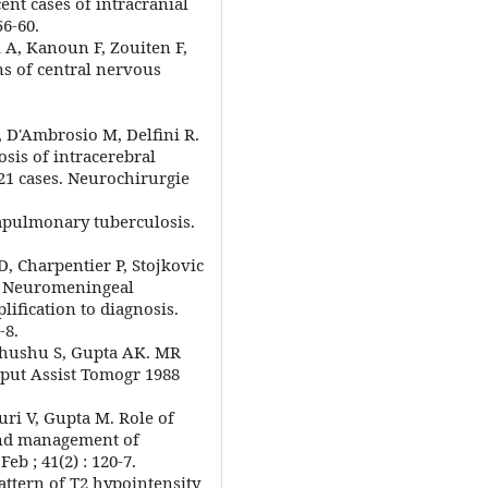
t cases of intracranial
6-60.
 A, Kanoun F, Zouiten F,
s of central nervous
, D'Ambrosio M, Delfini R.
sis of intracerebral
 21 cases. Neurochirurgie
trapulmonary tuberculosis.
D, Charpentier P, Stojkovic
P. Neuromeningeal
lification to diagnosis.
-8.
Khushu S, Gupta AK. MR
mput Assist Tomogr 1988
uri V, Gupta M. Role of
and management of
eb ; 41(2) : 120-7.
attern of T2 hypointensity