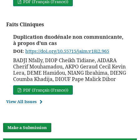
PDF (Français (France))
Faits Cliniques
Duplication duodénale non communicante,
à propos d’un cas
DOI:
https://doi.org/10.55715/jaim.v18i2.965
BADJI Nfally, DIOP Cheikh Tidiane, AIDARA
Cherif Mouhamadou, AKPO Geraud Cecil Kevin
Lera, DEME Hamidou, NIANG Ibrahima, DIENG
Coumba Khadija, DIOUF Pape Malick Dibor
PDF (Français (France))
View All Issues
Make a Submission