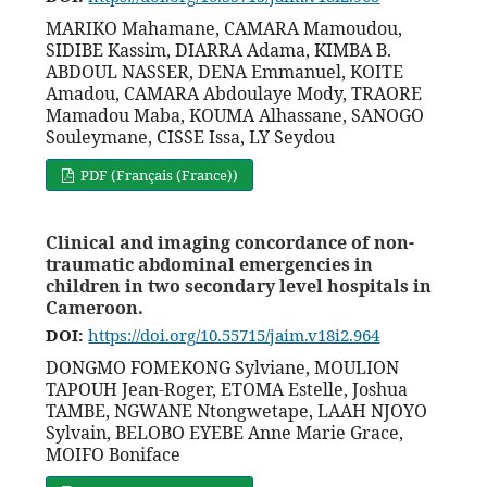
MARIKO Mahamane, CAMARA Mamoudou,
SIDIBE Kassim, DIARRA Adama, KIMBA B.
ABDOUL NASSER, DENA Emmanuel, KOITE
Amadou, CAMARA Abdoulaye Mody, TRAORE
Mamadou Maba, KOUMA Alhassane, SANOGO
Souleymane, CISSE Issa, LY Seydou
PDF (Français (France))
Clinical and imaging concordance of non-
traumatic abdominal emergencies in
children in two secondary level hospitals in
Cameroon.
DOI:
https://doi.org/10.55715/jaim.v18i2.964
DONGMO FOMEKONG Sylviane, MOULION
TAPOUH Jean-Roger, ETOMA Estelle, Joshua
TAMBE, NGWANE Ntongwetape, LAAH NJOYO
Sylvain, BELOBO EYEBE Anne Marie Grace,
MOIFO Boniface