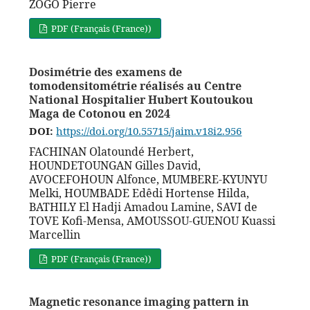
ZOGO Pierre
PDF (Français (France))
Dosimétrie des examens de
tomodensitométrie réalisés au Centre
National Hospitalier Hubert Koutoukou
Maga de Cotonou en 2024
DOI:
https://doi.org/10.55715/jaim.v18i2.956
FACHINAN Olatoundé Herbert,
HOUNDETOUNGAN Gilles David,
AVOCEFOHOUN Alfonce, MUMBERE-KYUNYU
Melki, HOUMBADE Edêdi Hortense Hilda,
BATHILY El Hadji Amadou Lamine, SAVI de
TOVE Kofi-Mensa, AMOUSSOU-GUENOU Kuassi
Marcellin
PDF (Français (France))
Magnetic resonance imaging pattern in