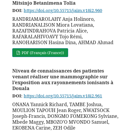
Mitsinjo Betanimena Tolia
DOI:
https://doi.org/10.55715/jaim.v18i2.960
RANDRIAMAROLAHY Anja Holinoro,
RANDRIANALISON Miora Lovatiana,
RAZAFINDRAHOVA Patricia Alice,
RAFARALAHIVOAVY Tojo Rémi,
RANOHARISON Hasina Dina, AHMAD Ahmad
PDF (Français (France))
Niveau de connaissances des patientes
venant réaliser une mammographie sur
l’exposition aux rayonnements ionisants à
Douala
DOI:
https://doi.org/10.55715/jaim.v18i2.961
ONANA Yannick Richard, TAMBE Joshua,
MOULION TAPOUH Jean Roger, NWATSOCK
Joseph-Francis, DONGMO FOMEKONG Sylviane,
Mbede Maggy, MBOZO’O MVONDO Samuel,
EKOBENA Carine, ZEH Odile