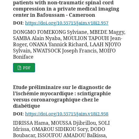
patients with non-traumatic spinal cord
compression in a private medical imaging
center in Bafoussam - Cameroon
DOI:
https://doi.org/10.55715/jaim.v18i2.957
DONGMO FOMEKONG Sylviane, MBEDE Maggy,
SAMBA Alain Nyaba, MOULION TAPOUH Jean-
Roger, ONANA Yannick Richard, LAAH NJOYO
Sylvain, NWATSOCK Joseph Francis, MOIFO
Boniface
PDF
Etude préliminaire sur le diagnostic de
l’ischémie myocardique : scintigraphie
versus coronarographique chez le
diabétique
DOI:
https://doi.org/10.55715/jaim.v18i2.958
IDRISSA Hama, MOUSSA Djibrillou, SOLI
Idrissa, OMAROU SIDIKOU Sory, DODO
Boubacar, ISSOUFOU AMADOU Balkissa,