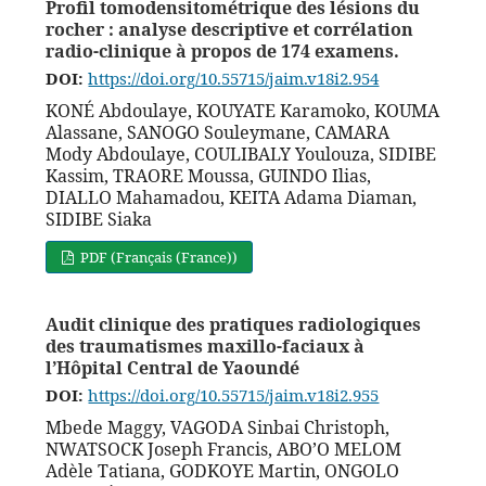
Profil tomodensitométrique des lésions du
rocher : analyse descriptive et corrélation
radio-clinique à propos de 174 examens.
DOI:
https://doi.org/10.55715/jaim.v18i2.954
KONÉ Abdoulaye, KOUYATE Karamoko, KOUMA
Alassane, SANOGO Souleymane, CAMARA
Mody Abdoulaye, COULIBALY Youlouza, SIDIBE
Kassim, TRAORE Moussa, GUINDO Ilias,
DIALLO Mahamadou, KEITA Adama Diaman,
SIDIBE Siaka
PDF (Français (France))
Audit clinique des pratiques radiologiques
des traumatismes maxillo-faciaux à
l’Hôpital Central de Yaoundé
DOI:
https://doi.org/10.55715/jaim.v18i2.955
Mbede Maggy, VAGODA Sinbai Christoph,
NWATSOCK Joseph Francis, ABO’O MELOM
Adèle Tatiana, GODKOYE Martin, ONGOLO