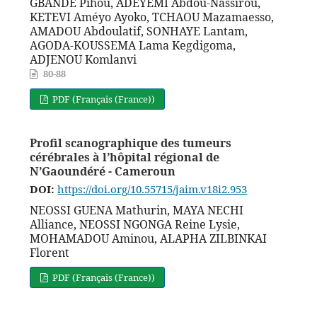
GBANDE Pihou, ADEYEMI Abdou-Nassirou,
KETEVI Améyo Ayoko, TCHAOU Mazamaesso,
AMADOU Abdoulatif, SONHAYE Lantam,
AGODA-KOUSSEMA Lama Kegdigoma,
ADJENOU Komlanvi
80-88
PDF (Français (France))
Profil scanographique des tumeurs
cérébrales à l’hôpital régional de
N’Gaoundéré - Cameroun
DOI:
https://doi.org/10.55715/jaim.v18i2.953
NEOSSI GUENA Mathurin, MAYA NECHI
Alliance, NEOSSI NGONGA Reine Lysie,
MOHAMADOU Aminou, ALAPHA ZILBINKAI
Florent
PDF (Français (France))