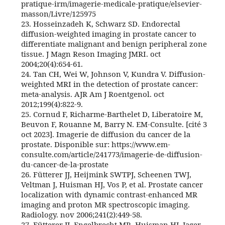
pratique-irm/imagerie-medicale-pratique/elsevier-
masson/Livre/125975
23. Hosseinzadeh K, Schwarz SD. Endorectal
diffusion-weighted imaging in prostate cancer to
differentiate malignant and benign peripheral zone
tissue. J Magn Reson Imaging JMRI. oct
2004;20(4):654‑61.
24. Tan CH, Wei W, Johnson V, Kundra V. Diffusion-
weighted MRI in the detection of prostate cancer:
meta-analysis. AJR Am J Roentgenol. oct
2012;199(4):822‑9.
25. Cornud F, Richarme-Barthelet D, Liberatoire M,
Beuvon F, Rouanne M, Barry N. EM-Consulte. [cité 3
oct 2023]. Imagerie de diffusion du cancer de la
prostate. Disponible sur: https://www.em-
consulte.com/article/241773/imagerie-de-diffusion-
du-cancer-de-la-prostate
26. Fütterer JJ, Heijmink SWTPJ, Scheenen TWJ,
Veltman J, Huisman HJ, Vos P, et al. Prostate cancer
localization with dynamic contrast-enhanced MR
imaging and proton MR spectroscopic imaging.
Radiology. nov 2006;241(2):449‑58.
27. Fütterer JJ, Engelbrecht MR, Huisman HJ, Jager