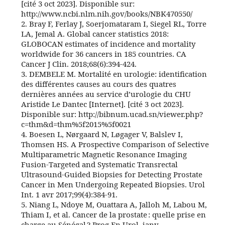
[cité 3 oct 2023]. Disponible sur:
http://www.ncbi.nlm.nih.gov/books/NBK470550/
2. Bray F, Ferlay J, Soerjomataram I, Siegel RL, Torre
LA, Jemal A. Global cancer statistics 2018:
GLOBOCAN estimates of incidence and mortality
worldwide for 36 cancers in 185 countries. CA
Cancer J Clin. 2018;68(6):394‑424.
3. DEMBELE M. Mortalité en urologie: identification
des différentes causes au cours des quatres
dernières années au service d’urologie du CHU
Aristide Le Dantec [Internet]. [cité 3 oct 2023].
Disponible sur: http://bibnum.ucad.sn/viewer.php?
c=thm&d=thm%5f2015%5f0021
4. Boesen L, Nørgaard N, Løgager V, Balslev I,
Thomsen HS. A Prospective Comparison of Selective
Multiparametric Magnetic Resonance Imaging
Fusion-Targeted and Systematic Transrectal
Ultrasound-Guided Biopsies for Detecting Prostate
Cancer in Men Undergoing Repeated Biopsies. Urol
Int. 1 avr 2017;99(4):384‑91.
5. Niang L, Ndoye M, Ouattara A, Jalloh M, Labou M,
Thiam I, et al. Cancer de la prostate : quelle prise en
charge au Sénégal ? Prog En Urol. janv