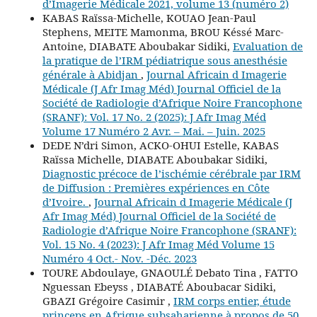
d’Imagerie Médicale 2021, volume 13 (numéro 2)
KABAS Raïssa-Michelle, KOUAO Jean-Paul
Stephens, MEITE Mamonma, BROU Késsé Marc-
Antoine, DIABATE Aboubakar Sidiki,
Evaluation de
la pratique de l’IRM pédiatrique sous anesthésie
générale à Abidjan
,
Journal Africain d Imagerie
Médicale (J Afr Imag Méd) Journal Officiel de la
Société de Radiologie d’Afrique Noire Francophone
(SRANF): Vol. 17 No. 2 (2025): J Afr Imag Méd
Volume 17 Numéro 2 Avr. – Mai. – Juin. 2025
DEDE N’dri Simon, ACKO-OHUI Estelle, KABAS
Raïssa Michelle, DIABATE Aboubakar Sidiki,
Diagnostic précoce de l’ischémie cérébrale par IRM
de Diffusion : Premières expériences en Côte
d’Ivoire.
,
Journal Africain d Imagerie Médicale (J
Afr Imag Méd) Journal Officiel de la Société de
Radiologie d’Afrique Noire Francophone (SRANF):
Vol. 15 No. 4 (2023): J Afr Imag Méd Volume 15
Numéro 4 Oct.- Nov. -Déc. 2023
TOURE Abdoulaye, GNAOULÉ Debato Tina , FATTO
Nguessan Ebeyss , DIABATÉ Aboubacar Sidiki,
GBAZI Grégoire Casimir ,
IRM corps entier, étude
princeps en Afrique subsaharienne à propos de 50