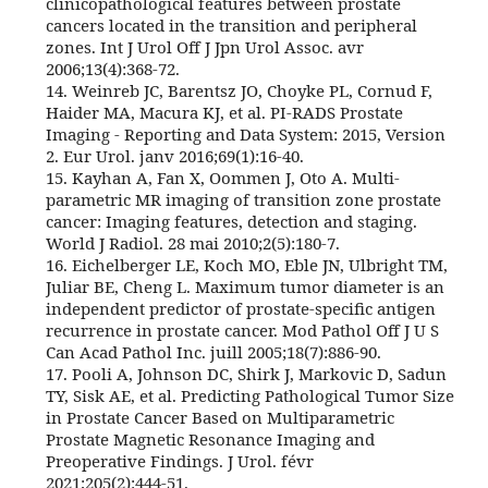
clinicopathological features between prostate
cancers located in the transition and peripheral
zones. Int J Urol Off J Jpn Urol Assoc. avr
2006;13(4):368‑72.
14. Weinreb JC, Barentsz JO, Choyke PL, Cornud F,
Haider MA, Macura KJ, et al. PI-RADS Prostate
Imaging - Reporting and Data System: 2015, Version
2. Eur Urol. janv 2016;69(1):16‑40.
15. Kayhan A, Fan X, Oommen J, Oto A. Multi-
parametric MR imaging of transition zone prostate
cancer: Imaging features, detection and staging.
World J Radiol. 28 mai 2010;2(5):180‑7.
16. Eichelberger LE, Koch MO, Eble JN, Ulbright TM,
Juliar BE, Cheng L. Maximum tumor diameter is an
independent predictor of prostate-specific antigen
recurrence in prostate cancer. Mod Pathol Off J U S
Can Acad Pathol Inc. juill 2005;18(7):886‑90.
17. Pooli A, Johnson DC, Shirk J, Markovic D, Sadun
TY, Sisk AE, et al. Predicting Pathological Tumor Size
in Prostate Cancer Based on Multiparametric
Prostate Magnetic Resonance Imaging and
Preoperative Findings. J Urol. févr
2021;205(2):444‑51.