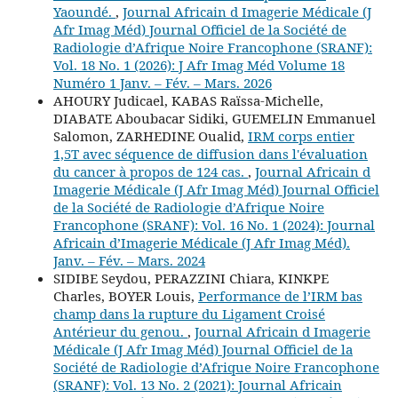
Yaoundé.
,
Journal Africain d Imagerie Médicale (J
Afr Imag Méd) Journal Officiel de la Société de
Radiologie d’Afrique Noire Francophone (SRANF):
Vol. 18 No. 1 (2026): J Afr Imag Méd Volume 18
Numéro 1 Janv. – Fév. – Mars. 2026
AHOURY Judicael, KABAS Raïssa-Michelle,
DIABATE Aboubacar Sidiki, GUEMELIN Emmanuel
Salomon, ZARHEDINE Oualid,
IRM corps entier
1,5T avec séquence de diffusion dans l'évaluation
du cancer à propos de 124 cas.
,
Journal Africain d
Imagerie Médicale (J Afr Imag Méd) Journal Officiel
de la Société de Radiologie d’Afrique Noire
Francophone (SRANF): Vol. 16 No. 1 (2024): Journal
Africain d’Imagerie Médicale (J Afr Imag Méd).
Janv. – Fév. – Mars. 2024
SIDIBE Seydou, PERAZZINI Chiara, KINKPE
Charles, BOYER Louis,
Performance de l’IRM bas
champ dans la rupture du Ligament Croisé
Antérieur du genou.
,
Journal Africain d Imagerie
Médicale (J Afr Imag Méd) Journal Officiel de la
Société de Radiologie d’Afrique Noire Francophone
(SRANF): Vol. 13 No. 2 (2021): Journal Africain