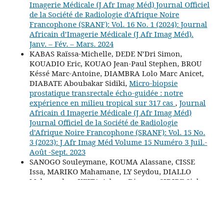
Imagerie Médicale (J Afr Imag Méd) Journal Officiel
de la Société de Radiologie d’Afrique Noire
Francophone (SRANF): Vol. 16 No. 1 (2024): Journal
Africain d’Imagerie Médicale (J Afr Imag Méd).
Janv. – Fév. – Mars. 2024
KABAS Raïssa-Michelle, DEDE N’Dri Simon,
KOUADIO Eric, KOUAO Jean-Paul Stephen, BROU
Késsé Marc-Antoine, DIAMBRA Lolo Marc Anicet,
DIABATE Aboubakar Sidiki,
Micro-biopsie
prostatique transrectale écho-guidée : notre
expérience en milieu tropical sur 317 cas
,
Journal
Africain d Imagerie Médicale (J Afr Imag Méd)
Journal Officiel de la Société de Radiologie
d’Afrique Noire Francophone (SRANF): Vol. 15 No.
3 (2023): J Afr Imag Méd Volume 15 Numéro 3 Juil.-
Août -Sept. 2023
SANOGO Souleymane, KOUMA Alassane, CISSE
Issa, MARIKO Mahamane, LY Seydou, DIALLO
Mahamadou, KEITA Adama Diaman, SIDIBE Siaka,
Syndrome d’encéphalopathie postérieure
réversible à l’imagerie par résonnance magnétique
: à propos de deux cas à Bamako
,
Journal Africain