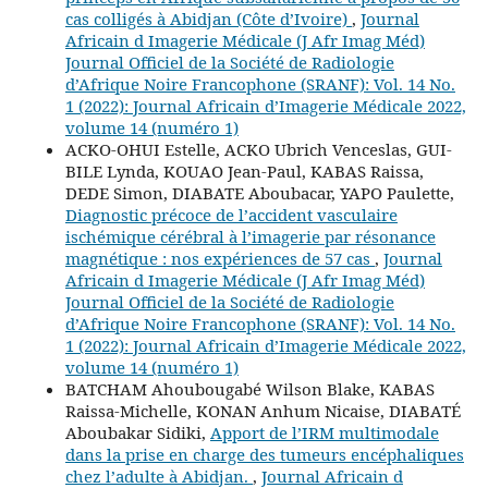
cas colligés à Abidjan (Côte d’Ivoire)
,
Journal
Africain d Imagerie Médicale (J Afr Imag Méd)
Journal Officiel de la Société de Radiologie
d’Afrique Noire Francophone (SRANF): Vol. 14 No.
1 (2022): Journal Africain d’Imagerie Médicale 2022,
volume 14 (numéro 1)
ACKO-OHUI Estelle, ACKO Ubrich Venceslas, GUI-
BILE Lynda, KOUAO Jean-Paul, KABAS Raissa,
DEDE Simon, DIABATE Aboubacar, YAPO Paulette,
Diagnostic précoce de l’accident vasculaire
ischémique cérébral à l’imagerie par résonance
magnétique : nos expériences de 57 cas
,
Journal
Africain d Imagerie Médicale (J Afr Imag Méd)
Journal Officiel de la Société de Radiologie
d’Afrique Noire Francophone (SRANF): Vol. 14 No.
1 (2022): Journal Africain d’Imagerie Médicale 2022,
volume 14 (numéro 1)
BATCHAM Ahoubougabé Wilson Blake, KABAS
Raissa-Michelle, KONAN Anhum Nicaise, DIABATÉ
Aboubakar Sidiki,
Apport de l’IRM multimodale
dans la prise en charge des tumeurs encéphaliques
chez l’adulte à Abidjan.
,
Journal Africain d