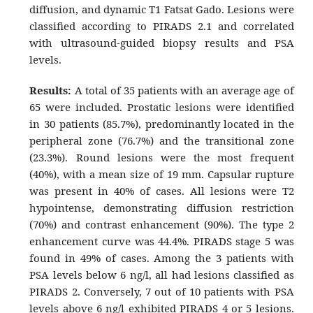
diffusion, and dynamic T1 Fatsat Gado. Lesions were
classified according to PIRADS 2.1 and correlated
with ultrasound-guided biopsy results and PSA
levels.
Results:
A total of 35 patients with an average age of
65 were included. Prostatic lesions were identified
in 30 patients (85.7%), predominantly located in the
peripheral zone (76.7%) and the transitional zone
(23.3%). Round lesions were the most frequent
(40%), with a mean size of 19 mm. Capsular rupture
was present in 40% of cases. All lesions were T2
hypointense, demonstrating diffusion restriction
(70%) and contrast enhancement (90%). The type 2
enhancement curve was 44.4%. PIRADS stage 5 was
found in 49% of cases. Among the 3 patients with
PSA levels below 6 ng/l, all had lesions classified as
PIRADS 2. Conversely, 7 out of 10 patients with PSA
levels above 6 ng/l exhibited PIRADS 4 or 5 lesions.