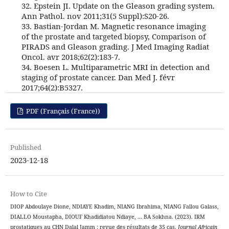
32. Epstein JI. Update on the Gleason grading system.
Ann Pathol. nov 2011;31(5 Suppl):S20-26.
33. Bastian-Jordan M. Magnetic resonance imaging
of the prostate and targeted biopsy, Comparison of
PIRADS and Gleason grading. J Med Imaging Radiat
Oncol. avr 2018;62(2):183‑7.
34. Boesen L. Multiparametric MRI in detection and
staging of prostate cancer. Dan Med J. févr
2017;64(2):B5327.
PDF (Français (France))
Published
2023-12-18
How to Cite
DIOP Abdoulaye Dione, NDIAYE Khadim, NIANG Ibrahima, NIANG Fallou Galass,
DIALLO Moustapha, DIOUF Khadidiatou Ndiaye, … BA Sokhna. (2023). IRM
prostatiques au CHN Dalal Jamm : revue des résultats de 35 cas.
Journal Africain