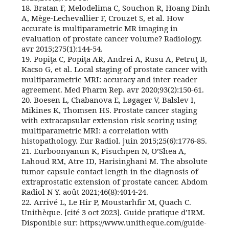
18. Bratan F, Melodelima C, Souchon R, Hoang Dinh
A, Mège-Lechevallier F, Crouzet S, et al. How
accurate is multiparametric MR imaging in
evaluation of prostate cancer volume? Radiology.
avr 2015;275(1):144‑54.
19. Popiţa C, Popiţa AR, Andrei A, Rusu A, Petruţ B,
Kacso G, et al. Local staging of prostate cancer with
multiparametric-MRI: accuracy and inter-reader
agreement. Med Pharm Rep. avr 2020;93(2):150‑61.
20. Boesen L, Chabanova E, Løgager V, Balslev I,
Mikines K, Thomsen HS. Prostate cancer staging
with extracapsular extension risk scoring using
multiparametric MRI: a correlation with
histopathology. Eur Radiol. juin 2015;25(6):1776‑85.
21. Eurboonyanun K, Pisuchpen N, O’Shea A,
Lahoud RM, Atre ID, Harisinghani M. The absolute
tumor-capsule contact length in the diagnosis of
extraprostatic extension of prostate cancer. Abdom
Radiol N Y. août 2021;46(8):4014‑24.
22. Arrivé L, Le Hir P, Moustarhfir M, Quach C.
Unithèque. [cité 3 oct 2023]. Guide pratique d’IRM.
Disponible sur: https://www.unitheque.com/guide-