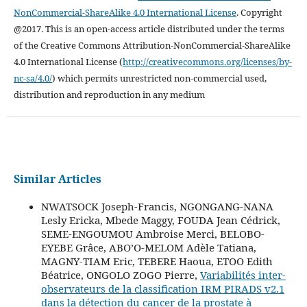
NonCommercial-ShareAlike 4.0 International License
.
Copyright
@2017. This is an open-access article distributed under the terms
of the Creative Commons Attribution-NonCommercial-ShareAlike
4.0 International License (
http://creativecommons.org/licenses/by-
nc-sa/4.0/
) which permits unrestricted non-commercial used,
distribution and reproduction in any medium
Similar Articles
NWATSOCK Joseph-Francis, NGONGANG-NANA
Lesly Ericka, Mbede Maggy, FOUDA Jean Cédrick,
SEME-ENGOUMOU Ambroise Merci, BELOBO-
EYEBE Grâce, ABO’O-MELOM Adèle Tatiana,
MAGNY-TIAM Eric, TEBERE Haoua, ETOO Edith
Béatrice, ONGOLO ZOGO Pierre,
Variabilités inter-
observateurs de la classification IRM PIRADS v2.1
dans la détection du cancer de la prostate à