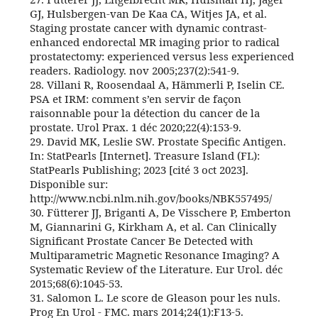
GJ, Hulsbergen-van De Kaa CA, Witjes JA, et al.
Staging prostate cancer with dynamic contrast-
enhanced endorectal MR imaging prior to radical
prostatectomy: experienced versus less experienced
readers. Radiology. nov 2005;237(2):541‑9.
28. Villani R, Roosendaal A, Hämmerli P, Iselin CE.
PSA et IRM: comment s’en servir de façon
raisonnable pour la détection du cancer de la
prostate. Urol Prax. 1 déc 2020;22(4):153‑9.
29. David MK, Leslie SW. Prostate Specific Antigen.
In: StatPearls [Internet]. Treasure Island (FL):
StatPearls Publishing; 2023 [cité 3 oct 2023].
Disponible sur:
http://www.ncbi.nlm.nih.gov/books/NBK557495/
30. Fütterer JJ, Briganti A, De Visschere P, Emberton
M, Giannarini G, Kirkham A, et al. Can Clinically
Significant Prostate Cancer Be Detected with
Multiparametric Magnetic Resonance Imaging? A
Systematic Review of the Literature. Eur Urol. déc
2015;68(6):1045‑53.
31. Salomon L. Le score de Gleason pour les nuls.
Prog En Urol - FMC. mars 2014;24(1):F13‑5.