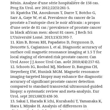
Bénin. Analyse d’une série hospitalière de 158 cas.
Prog En Urol. avr 2012;22(5):261‑5.
10. Kpatcha TM, Anoukoum T, Darre T, Botcho G,
Sarr A, Gaye W, et al. Prevalence du cancer de la
prostate a l’autopsie chez le noir africain : a propos
d’une serie de 81 cas / prevalence of prostate cancer
in black african men: about 81 cases. J Rech Sci
L’Université Lomé. 2013;15(3):393‑7.
11. Kim B, Breau RH, Papadatos D, Fergusson D,
Doucette S, Cagiannos I, et al. Diagnostic accuracy of
surface coil magnetic resonance imaging at 1.5 T for
local staging of elevated risk prostate cancer. Can
Urol Assoc J J Assoc Urol Can. août 2010;4(4):257‑62.
12. Schoots IG, Roobol MJ, Nieboer D, Bangma CH,
Steyerberg EW, Hunink MGM. Magnetic resonance
imaging-targeted biopsy may enhance the diagnostic
accuracy of significant prostate cancer detection
compared to standard transrectal ultrasound-guided
biopsy: a systematic review and meta-analysis. Eur
Urol. sept 2015;68(3):438‑50.
13. Sakai I, Harada K ichi, Kurahashi T, Yamanaka K,
Hara I, Miyake H. Analysis of differences in