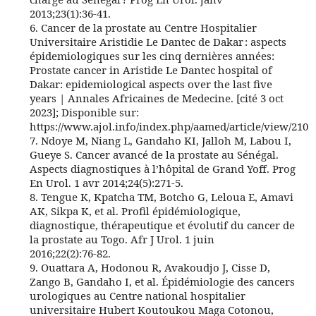
2013;23(1):36‑41.
6. Cancer de la prostate au Centre Hospitalier
Universitaire Aristidie Le Dantec de Dakar : aspects
épidemiologiques sur les cinq dernières années:
Prostate cancer in Aristide Le Dantec hospital of
Dakar: epidemiological aspects over the last five
years | Annales Africaines de Medecine. [cité 3 oct
2023]; Disponible sur:
https://www.ajol.info/index.php/aamed/article/view/2101
7. Ndoye M, Niang L, Gandaho KI, Jalloh M, Labou I,
Gueye S. Cancer avancé de la prostate au Sénégal.
Aspects diagnostiques à l’hôpital de Grand Yoff. Prog
En Urol. 1 avr 2014;24(5):271‑5.
8. Tengue K, Kpatcha TM, Botcho G, Leloua E, Amavi
AK, Sikpa K, et al. Profil épidémiologique,
diagnostique, thérapeutique et évolutif du cancer de
la prostate au Togo. Afr J Urol. 1 juin
2016;22(2):76‑82.
9. Ouattara A, Hodonou R, Avakoudjo J, Cisse D,
Zango B, Gandaho I, et al. Épidémiologie des cancers
urologiques au Centre national hospitalier
universitaire Hubert Koutoukou Maga Cotonou,