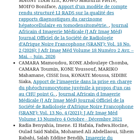
MOIFO Boniface,
Apport d’un modèle de compte
rendu structuré LI-RADS sur la qualité des
rapports diagnostiques du carcinome
hépatocellulaire en tomodensitométrie.
,
Journal
Africain d Imagerie Médicale (J Afr Imag Méd)
Journal Officiel de la Société de Radiologie
d’Afrique Noire Francophone (SRANF): Vol. 18 No.
2 (2026): J Afr Imag Méd Volume 18 Numéro 2 Avr. –
Mai. – Juin. 2026
CAMARA Mamoudou, KONE Abdoulaye Chomba,
CAMARA Toumin, KONE Youssouf, MARIKO
Mahamane, CISSE Issa, KONATE Moussa, SIDIBE
Siaka,
Apport de l’imagerie dans la prise en charge
du phéochromocytome juvénile à propos d'un cas
au CHU point G.
,
Journal Africain d Imagerie
Médicale (J Afr Imag Méd) Journal Officiel de la
Société de Radiologie d’Afrique Noire Francophone
(SRANF): Vol. 13 No. 4 (2021): J Afr Imag Méd
Volume 13 Numéro 4 Octobre - Décembre 2021
Radia Benyahia, Imene. El Hafaia, Fadwa.Hocine,
Oulad Said Nabila, Mohamed Ali Abdellaoui, Sihem
Rabahi, Salah Eddine Bendib,
Imagerie du