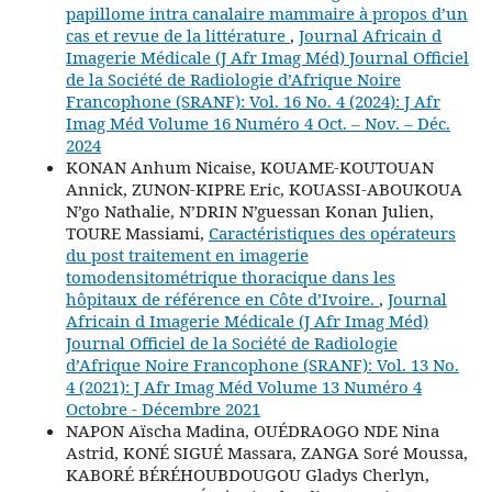
papillome intra canalaire mammaire à propos d’un
cas et revue de la littérature
,
Journal Africain d
Imagerie Médicale (J Afr Imag Méd) Journal Officiel
de la Société de Radiologie d’Afrique Noire
Francophone (SRANF): Vol. 16 No. 4 (2024): J Afr
Imag Méd Volume 16 Numéro 4 Oct. – Nov. – Déc.
2024
KONAN Anhum Nicaise, KOUAME-KOUTOUAN
Annick, ZUNON-KIPRE Eric, KOUASSI-ABOUKOUA
N’go Nathalie, N’DRIN N’guessan Konan Julien,
TOURE Massiami,
Caractéristiques des opérateurs
du post traitement en imagerie
tomodensitométrique thoracique dans les
hôpitaux de référence en Côte d’Ivoire.
,
Journal
Africain d Imagerie Médicale (J Afr Imag Méd)
Journal Officiel de la Société de Radiologie
d’Afrique Noire Francophone (SRANF): Vol. 13 No.
4 (2021): J Afr Imag Méd Volume 13 Numéro 4
Octobre - Décembre 2021
NAPON Aïscha Madina, OUÉDRAOGO NDE Nina
Astrid, KONÉ SIGUÉ Massara, ZANGA Soré Moussa,
KABORÉ BÉRÉHOUBDOUGOU Gladys Cherlyn,