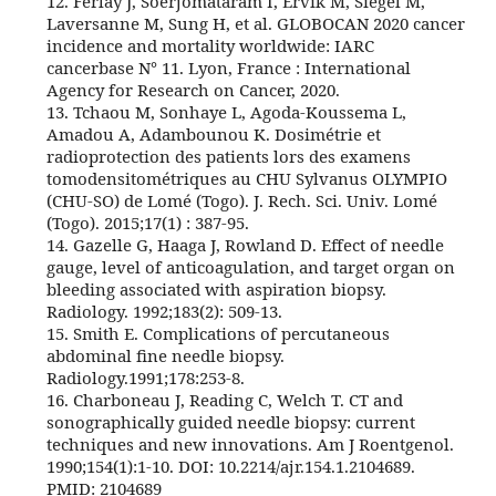
12. Ferlay J, Soerjomataram I, Ervik M, Siegel M,
Laversanne M, Sung H, et al. GLOBOCAN 2020 cancer
incidence and mortality worldwide: IARC
cancerbase N° 11. Lyon, France : International
Agency for Research on Cancer, 2020.
13. Tchaou M, Sonhaye L, Agoda-Koussema L,
Amadou A, Adambounou K. Dosimétrie et
radioprotection des patients lors des examens
tomodensitométriques au CHU Sylvanus OLYMPIO
(CHU-SO) de Lomé (Togo). J. Rech. Sci. Univ. Lomé
(Togo). 2015;17(1) : 387-95.
14. Gazelle G, Haaga J, Rowland D. Effect of needle
gauge, level of anticoagulation, and target organ on
bleeding associated with aspiration biopsy.
Radiology. 1992;183(2): 509-13.
15. Smith E. Complications of percutaneous
abdominal fine needle biopsy.
Radiology.1991;178:253-8.
16. Charboneau J, Reading C, Welch T. CT and
sonographically guided needle biopsy: current
techniques and new innovations. Am J Roentgenol.
1990;154(1):1-10. DOI: 10.2214/ajr.154.1.2104689.
PMID: 2104689