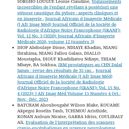
SORGHO LOUGUÉ Léonie Claudine,
Vomissements
incoercibles de l’enfant révélant à postériori une
sténose caustique du pylore : aspects cliniques et
en imagerie
,
Journal Africain d Imagerie Médicale
(J Afr Imag Méd) Journal Officiel de la Société de
Radiologie d’Afrique Noire Francophone (SRANF):
Vol. 12 No. 3 (2020): Journal Africain d’Imagerie
Médicale 2020, volume 12 (numéro 3)
DIOP Abdoulaye Dione, NDIAYE Khadim, NIANG
Ibrahima, NIANG Fallou Galass, DIALLO
Moustapha, DIOUF Khadidiatou Ndiaye, THIAM
Mbaye, BA Sokhna,
IRM prostatiques au CHN Dalal
Jamm : revue des résultats de 35 cas.
,
Journal
Africain d Imagerie Médicale (J Afr Imag Méd)
Journal Officiel de la Société de Radiologie
d’Afrique Noire Francophone (SRANF): Vol. 15 No.
4 (2023): J Afr Imag Méd Volume 15 Numéro 4 Oct.-
Nov. -Déc. 2023
BATCHAM Ahoubougabé Wilson Blake, KOUAME
Akpegni Roselin Tanh, TCHIMOU Aristhide,
KONAN Anhum Nicaise, GARBA Idriss, COULIBALY
Ali,
Evaluation de l’interprétation des scanners
cranio-encéphaliques en urgence neurologique