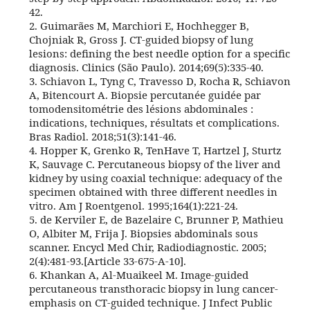
42.
2. Guimarães M, Marchiori E, Hochhegger B,
Chojniak R, Gross J. CT-guided biopsy of lung
lesions: defining the best needle option for a specific
diagnosis. Clinics (São Paulo). 2014;69(5):335-40.
3. Schiavon L, Tyng C, Travesso D, Rocha R, Schiavon
A, Bitencourt A. Biopsie percutanée guidée par
tomodensitométrie des lésions abdominales :
indications, techniques, résultats et complications.
Bras Radiol. 2018;51(3):141-46.
4. Hopper K, Grenko R, TenHave T, Hartzel J, Sturtz
K, Sauvage C. Percutaneous biopsy of the liver and
kidney by using coaxial technique: adequacy of the
specimen obtained with three different needles in
vitro. Am J Roentgenol. 1995;164(1):221-24.
5. de Kerviler E, de Bazelaire C, Brunner P, Mathieu
O, Albiter M, Frija J. Biopsies abdominals sous
scanner. Encycl Med Chir, Radiodiagnostic. 2005;
2(4):481-93.[Article 33-675-A-10].
6. Khankan A, Al-Muaikeel M. Image-guided
percutaneous transthoracic biopsy in lung cancer-
emphasis on CT-guided technique. J Infect Public