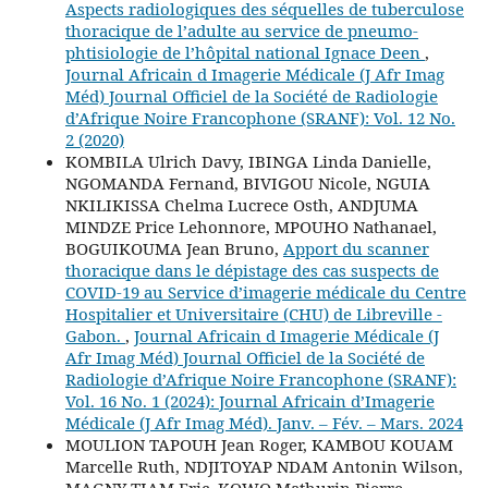
Aspects radiologiques des séquelles de tuberculose
thoracique de l’adulte au service de pneumo-
phtisiologie de l’hôpital national Ignace Deen
,
Journal Africain d Imagerie Médicale (J Afr Imag
Méd) Journal Officiel de la Société de Radiologie
d’Afrique Noire Francophone (SRANF): Vol. 12 No.
2 (2020)
KOMBILA Ulrich Davy, IBINGA Linda Danielle,
NGOMANDA Fernand, BIVIGOU Nicole, NGUIA
NKILIKISSA Chelma Lucrece Osth, ANDJUMA
MINDZE Price Lehonnore, MPOUHO Nathanael,
BOGUIKOUMA Jean Bruno,
Apport du scanner
thoracique dans le dépistage des cas suspects de
COVID-19 au Service d’imagerie médicale du Centre
Hospitalier et Universitaire (CHU) de Libreville -
Gabon.
,
Journal Africain d Imagerie Médicale (J
Afr Imag Méd) Journal Officiel de la Société de
Radiologie d’Afrique Noire Francophone (SRANF):
Vol. 16 No. 1 (2024): Journal Africain d’Imagerie
Médicale (J Afr Imag Méd). Janv. – Fév. – Mars. 2024
MOULION TAPOUH Jean Roger, KAMBOU KOUAM
Marcelle Ruth, NDJITOYAP NDAM Antonin Wilson,
MAGNY TIAM Eric, KOWO Mathurin Pierre,