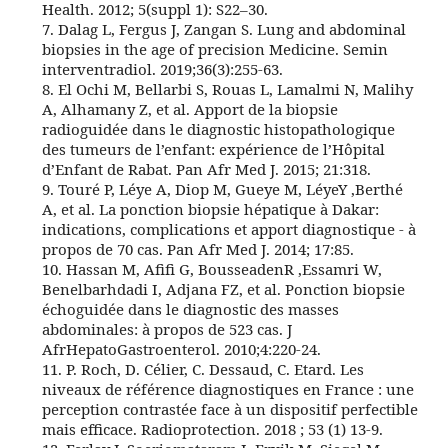
Health. 2012; 5(suppl 1): S22–30.
7. Dalag L, Fergus J, Zangan S. Lung and abdominal
biopsies in the age of precision Medicine. Semin
interventradiol. 2019;36(3):255-63.
8. El Ochi M, Bellarbi S, Rouas L, Lamalmi N, Malihy
A, Alhamany Z, et al. Apport de la biopsie
radioguidée dans le diagnostic histopathologique
des tumeurs de l’enfant: expérience de l’Hôpital
d’Enfant de Rabat. Pan Afr Med J. 2015; 21:318.
9. Touré P, Léye A, Diop M, Gueye M, LéyeY ,Berthé
A, et al. La ponction biopsie hépatique à Dakar:
indications, complications et apport diagnostique - à
propos de 70 cas. Pan Afr Med J. 2014; 17:85.
10. Hassan M, Afifi G, BousseadenR ,Essamri W,
Benelbarhdadi I, Adjana FZ, et al. Ponction biopsie
échoguidée dans le diagnostic des masses
abdominales: à propos de 523 cas. J
AfrHepatoGastroenterol. 2010;4:220-24.
11. P. Roch, D. Célier, C. Dessaud, C. Etard. Les
niveaux de référence diagnostiques en France : une
perception contrastée face à un dispositif perfectible
mais efficace. Radioprotection. 2018 ; 53 (1) 13-9.