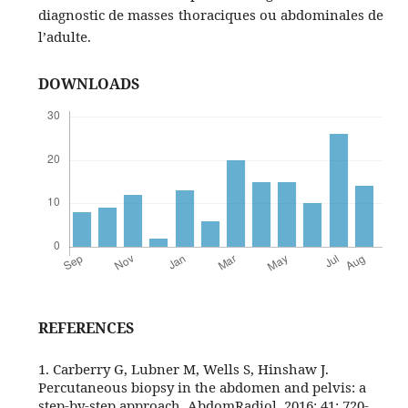
diagnostic de masses thoraciques ou abdominales de
l’adulte.
DOWNLOADS
REFERENCES
1. Carberry G, Lubner M, Wells S, Hinshaw J.
Percutaneous biopsy in the abdomen and pelvis: a
step-by-step approach. AbdomRadiol. 2016; 41: 720-