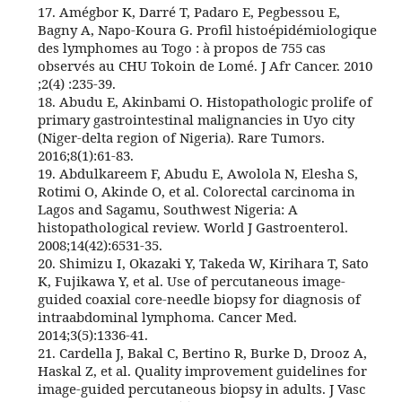
17. Amégbor K, Darré T, Padaro E, Pegbessou E,
Bagny A, Napo-Koura G. Profil histoépidémiologique
des lymphomes au Togo : à propos de 755 cas
observés au CHU Tokoin de Lomé. J Afr Cancer. 2010
;2(4) :235-39.
18. Abudu E, Akinbami O. Histopathologic prolife of
primary gastrointestinal malignancies in Uyo city
(Niger-delta region of Nigeria). Rare Tumors.
2016;8(1):61-83.
19. Abdulkareem F, Abudu E, Awolola N, Elesha S,
Rotimi O, Akinde O, et al. Colorectal carcinoma in
Lagos and Sagamu, Southwest Nigeria: A
histopathological review. World J Gastroenterol.
2008;14(42):6531-35.
20. Shimizu I, Okazaki Y, Takeda W, Kirihara T, Sato
K, Fujikawa Y, et al. Use of percutaneous image-
guided coaxial core-needle biopsy for diagnosis of
intraabdominal lymphoma. Cancer Med.
2014;3(5):1336-41.
21. Cardella J, Bakal C, Bertino R, Burke D, Drooz A,
Haskal Z, et al. Quality improvement guidelines for
image-guided percutaneous biopsy in adults. J Vasc