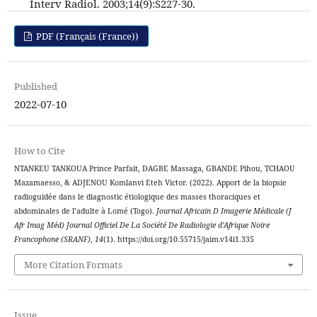
Interv Radiol. 2003;14(9):S227-30.
PDF (Français (France))
Published
2022-07-10
How to Cite
NTANKEU TANKOUA Prince Parfait, DAGBE Massaga, GBANDE Pihou, TCHAOU
Mazamaesso, & ADJENOU Komlanvi Eteh Victor. (2022). Apport de la biopsie
radioguidée dans le diagnostic étiologique des masses thoraciques et
abdominales de l’adulte à Lomé (Togo).
Journal Africain D Imagerie Médicale (J
Afr Imag Méd) Journal Officiel De La Société De Radiologie d’Afrique Noire
Francophone (SRANF)
,
14
(1). https://doi.org/10.55715/jaim.v14i1.335
More Citation Formats
Issue