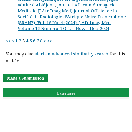
adulte à Abidjan.
,
Journal Africain d Imagerie
Médicale (J Afr Imag Méd) Journal Officiel de la
Société de Radiologie d’Afrique Noire Francophone
(SRANF): Vol. 16 No. 4 (2024): J Afr Imag Méd
Volume 16 Numéro 4 Oct. – Nov. – Déc. 2024
<<
<
1
2
3
4
5
6
7
8
>
>>
You may also
start an advanced similarity search
for this
article.
Make a Submission
Language
English
Français (France)