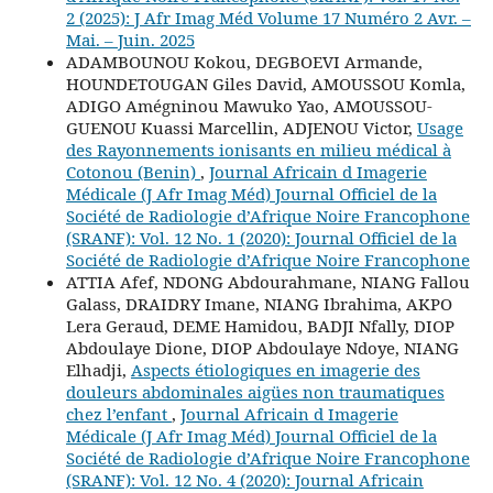
2 (2025): J Afr Imag Méd Volume 17 Numéro 2 Avr. –
Mai. – Juin. 2025
ADAMBOUNOU Kokou, DEGBOEVI Armande,
HOUNDETOUGAN Giles David, AMOUSSOU Komla,
ADIGO Amégninou Mawuko Yao, AMOUSSOU-
GUENOU Kuassi Marcellin, ADJENOU Victor,
Usage
des Rayonnements ionisants en milieu médical à
Cotonou (Benin)
,
Journal Africain d Imagerie
Médicale (J Afr Imag Méd) Journal Officiel de la
Société de Radiologie d’Afrique Noire Francophone
(SRANF): Vol. 12 No. 1 (2020): Journal Officiel de la
Société de Radiologie d’Afrique Noire Francophone
ATTIA Afef, NDONG Abdourahmane, NIANG Fallou
Galass, DRAIDRY Imane, NIANG Ibrahima, AKPO
Lera Geraud, DEME Hamidou, BADJI Nfally, DIOP
Abdoulaye Dione, DIOP Abdoulaye Ndoye, NIANG
Elhadji,
Aspects étiologiques en imagerie des
douleurs abdominales aigües non traumatiques
chez l’enfant
,
Journal Africain d Imagerie
Médicale (J Afr Imag Méd) Journal Officiel de la
Société de Radiologie d’Afrique Noire Francophone
(SRANF): Vol. 12 No. 4 (2020): Journal Africain