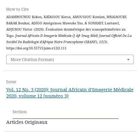
How to Cite
ADAMBOUNOU Kokou, KATASSOU Koesa, AMOUSSOU Komlan, MBAIAOURE
BARAK Boukar, ADIGO Amégninou Mawuko Yao, & SONHAYE Lantam1,
ADJENOU Victor. (2020). Évaluation dosimétrique des scanopelvimétries au
Togo.
Journal Africain D Imagerie Médicale (J Afr Imag Méd) Journal Officiel De La
Société De Radiologie d’Afrique Noire Francophone (SRANF)
,
12
(3).
https://doi.org/10.55715/jaim.v12i3.111
More Citation Formats
Issue
Vol. 12 No. 3 (2020): Journal Africain d’Imagerie Médicale
2020, volume 12 (numéro 3)
Section
Articles Originaux