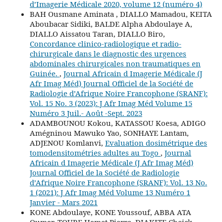
d’Imagerie Médicale 2020, volume 12 (numéro 4)
BAH Ousmane Aminata , DIALLO Mamadou, KEITA
Aboubacar Sidiki, BALDE Alpha Abdoulaye A,
DIALLO Aissatou Taran, DIALLO Biro,
Concordance clinico-radiologique et radio-
chirurgicale dans le diagnostic des urgences
abdominales chirurgicales non traumatiques en
Guinée.
,
Journal Africain d Imagerie Médicale (J
Afr Imag Méd) Journal Officiel de la Société de
Radiologie d’Afrique Noire Francophone (SRANF):
Vol. 15 No. 3 (2023): J Afr Imag Méd Volume 15
Numéro 3 Juil.- Août -Sept. 2023
ADAMBOUNOU Kokou, KATASSOU Koesa, ADIGO
Amégninou Mawuko Yao, SONHAYE Lantam,
ADJENOU Komlanvi,
Evaluation dosimétrique des
tomodensitométries adultes au Togo
,
Journal
Africain d Imagerie Médicale (J Afr Imag Méd)
Journal Officiel de la Société de Radiologie
d’Afrique Noire Francophone (SRANF): Vol. 13 No.
1 (2021): J Afr Imag Méd Volume 13 Numéro 1
Janvier - Mars 2021
KONE Abdoulaye, KONE Youssouf, ABBA ATA
Oumar, TOURE Hamet Pierre, DIAKITE Cheick