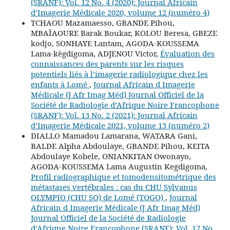
(SRANF): Vol. 12 No. 4 (2020): Journal Africain
d’Imagerie Médicale 2020, volume 12 (numéro 4)
TCHAOU Mazamaesso, GBANDE Pihou,
MBAÏAOURE Barak Boukar, KOLOU Beresa, GBEZE
kodjo, SONHAYE Lantam, AGODA-KOUSSEMA
Lama-kègdigoma, ADJENOU Victor,
Évaluation des
connaissances des parents sur les risques
potentiels liés à l’imagerie radiologique chez les
enfants à Lomé
,
Journal Africain d Imagerie
Médicale (J Afr Imag Méd) Journal Officiel de la
Société de Radiologie d’Afrique Noire Francophone
(SRANF): Vol. 13 No. 2 (2021): Journal Africain
d’Imagerie Médicale 2021, volume 13 (numéro 2)
DIALLO Mamadou Lamarana, WATARA Gani,
BALDE Alpha Abdoulaye, GBANDE Pihou, KEITA
Abdoulaye Kobele, ONIANKITAN Owonayo,
AGODA-KOUSSEMA Lama Augustin Kegdigoma,
Profil radiographique et tomodensitométrique des
métastases vertébrales : cas du CHU Sylvanus
OLYMPIO (CHU SO) de Lomé (TOGO)
,
Journal
Africain d Imagerie Médicale (J Afr Imag Méd)
Journal Officiel de la Société de Radiologie
d’Afrique Noire Francophone (SRANF): Vol. 17 No.