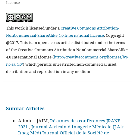
License
This work is licensed under a
Creative Commons Attribution-
NonCommercial-ShareAlike 4.0 International License
.
Copyright
@2017. This is an open-access article distributed under the terms
of the Creative Commons Attribution-NonCommercial-ShareAlike
4.0 International License (
http://creativecommons.org/licenses/by-
nc-sa/4.0/
) which permits unrestricted non-commercial used,
distribution and reproduction in any medium
Similar Articles
Admin - JAIM,
Résumés des conférences JRANF
2021
,
Journal Africain d Imagerie Médicale (J Afr
Imag Méd) Journal Officiel de la Société de