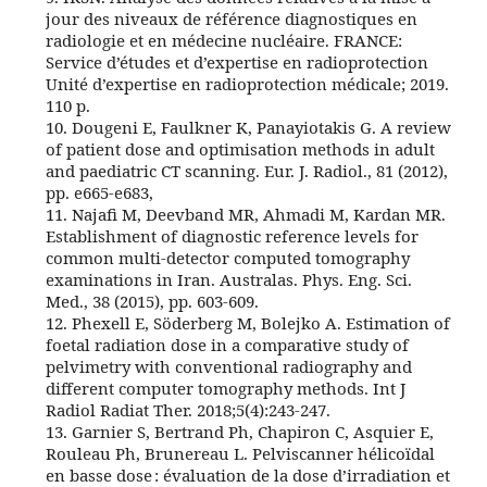
jour des niveaux de référence diagnostiques en
radiologie et en médecine nucléaire. FRANCE:
Service d’études et d’expertise en radioprotection
Unité d’expertise en radioprotection médicale; 2019.
110 p.
10. Dougeni E, Faulkner K, Panayiotakis G. A review
of patient dose and optimisation methods in adult
and paediatric CT scanning. Eur. J. Radiol., 81 (2012),
pp. e665-e683,
11. Najafi M, Deevband MR, Ahmadi M, Kardan MR.
Establishment of diagnostic reference levels for
common multi-detector computed tomography
examinations in Iran. Australas. Phys. Eng. Sci.
Med., 38 (2015), pp. 603-609.
12. Phexell E, Söderberg M, Bolejko A. Estimation of
foetal radiation dose in a comparative study of
pelvimetry with conventional radiography and
different computer tomography methods. Int J
Radiol Radiat Ther. 2018;5(4):243-247.
13. Garnier S, Bertrand Ph, Chapiron C, Asquier E,
Rouleau Ph, Brunereau L. Pelviscanner hélicoïdal
en basse dose : évaluation de la dose d’irradiation et