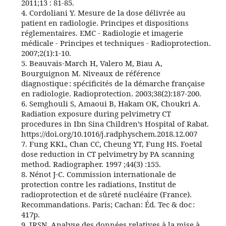
2011;13 : 81-85.
4. Cordoliani Y. Mesure de la dose délivrée au
patient en radiologie. Principes et dispositions
réglementaires. EMC - Radiologie et imagerie
médicale - Principes et techniques - Radioprotection.
2007;2(1):1‑10.
5. Beauvais-March H, Valero M, Biau A,
Bourguignon M. Niveaux de référence
diagnostique : spécificités de la démarche française
en radiologie. Radioprotection. 2003;38(2):187‑200.
6. Semghouli S, Amaoui B, Hakam OK, Choukri A.
Radiation exposure during pelvimetry CT
procedures in Ibn Sina Children’s Hospital of Rabat.
https://doi.org/10.1016/j.radphyschem.2018.12.007
7. Fung KKL, Chan CC, Cheung YT, Fung HS. Foetal
dose reduction in CT pelvimetry by PA scanning
method. Radiographer. 1997 ;44(3) :155.
8. Nénot J-C. Commission internationale de
protection contre les radiations, Institut de
radioprotection et de sûreté nucléaire (France).
Recommandations. Paris; Cachan: Éd. Tec & doc :
417p.
9. IRSN. Analyse des données relatives à la mise à