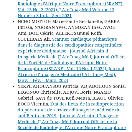
Radiologie d’Afrique Noire Francophone (SRANF):
Vol. 13 No. 3 (2021): J Afr Imag Méd Volume 13
Numéro 3 Juil. - Sept 2021
NCHO MOTTOH Marie-Paule Berdanette, GARBA
Idrissa, N’GORAN Yves, ANGORAN Ines, AVOH
Ami, DOH Cédric, ALLEKE Samuel Koffi,
COULIBALY Ali,
Scanner cardiaque pédiatrique
dans le diagnostic des cardiopathies congénitales:
expérience abidjanaise
,
Journal Africain d
Imagerie Médicale (J Afr Imag Méd) Journal Officiel
de la Société de Radiologie d’Afrique Noire
Francophone (SRANF): Vol. 16 No. 1 (2024): Journal
Africain d’Imagerie Médicale (J Afr Imag Méd).
Janv. – Fév. – Mars. 2024
YEKPE AHOUANSOU Patricia, ADJADOHOUN Sonia,
LEGONOU Christelle, ADJOVI Boris, NGAMO
Gabriel, SAVI de TOVE Kofi-Mensa, BIAOU Olivier,
BOCO Vicentia,
État des lieux de la radioprotection
du personnel de services d’imagerie médicale du
sud Benin en 2019
,
Journal Africain d Imagerie
Médicale (J Afr Imag Méd) Journal Officiel de la
Société de Radiologie d’Afrique Noire Francophone