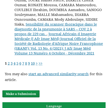
Oumar, KONATE Moussa, CAMARA Mamoudou,
COULIBLY Ibrahim, DOUMBIA Aamadou, SANOGO
Souleymane, MALLE Mahamadou, DIARRA
Ouncoumba, CAMARA Mody Abdoulaye, SIDIBE
Siaka,
Sensibilité du scanner thoracique dans le
diagnostic de la pneumonie à SARS – COV 2 à
propos de 229 cas.
,
Journal Africain d Imagerie
Médicale (J Afr Imag Méd) Journal Officiel de la
Société de Radiologie d’Afrique Noire Francophone
(SRANF): Vol. 13 No. 4 (2021): J Afr Imag Méd
Volume 13 Numéro 4 Octobre - Décembre 2021
1
2
3
4
5
6
7
8
9
10
>
>>
You may also
start an advanced similarity search
for this
article.
Make a Submission
Language