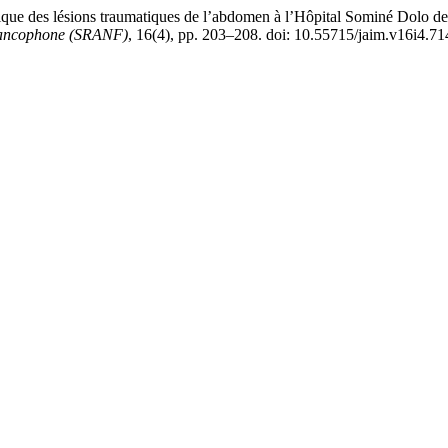
e des lésions traumatiques de l’abdomen à l’Hôpital Sominé Dolo de
 Francophone (SRANF)
, 16(4), pp. 203–208. doi: 10.55715/jaim.v16i4.71