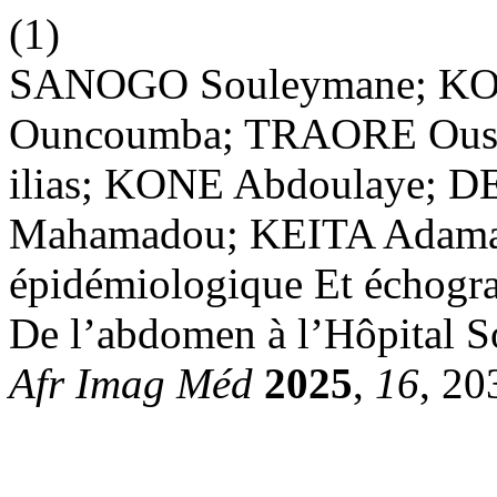
(1)
SANOGO Souleymane; KO
Ouncoumba; TRAORE Ousm
ilias; KONE Abdoulaye;
Mahamadou; KEITA Adama 
épidémiologique Et échogra
De l’abdomen à l’Hôpital 
Afr Imag Méd
2025
,
16
, 20