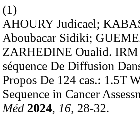
(1)
AHOURY Judicael; KABAS
Aboubacar Sidiki; GUEM
ZARHEDINE Oualid. IRM C
séquence De Diffusion Dans
Propos De 124 cas.: 1.5T 
Sequence in Cancer Assess
Méd
2024
,
16
, 28-32.